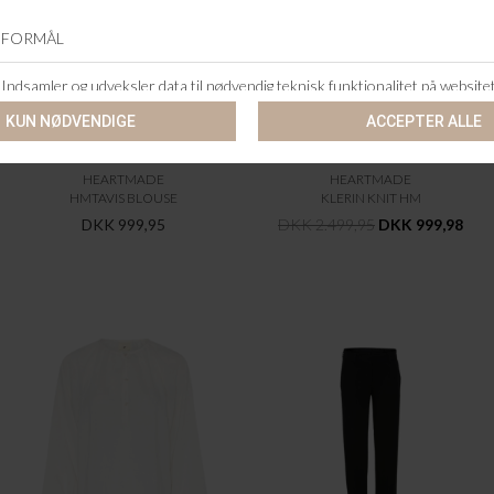
HEARTMADE
HEARTMADE
HMTAVIS BLOUSE
KLERIN KNIT HM
DKK 999,95
DKK 2.499,95
DKK 999,98