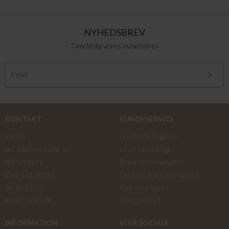
NYHEDSBREV
Tilmeld dig vores nyhedsbrev
KONTAKT
KUNDESERVICE
Vanilia
Handelsbetingelser
Sct. Mathias Gade 66
Levering og fragt
8800 Viborg
Retur og reklamation
CVR 14168893
Cookies & privatlivspolitik
86 60 21 22
Køb returlabel
mail@vanilia.dk
Køb gavekort
INFORMATION
VI ER SOCIALE