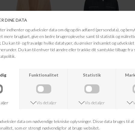
HEARTMADE
HEARTMADE
JOLIE BLAZER HM
HMRETAL DENIM JACKET
DKK 1.999,95
DKK 799,98
DKK 1.999,95
DKK 799,98
-60%