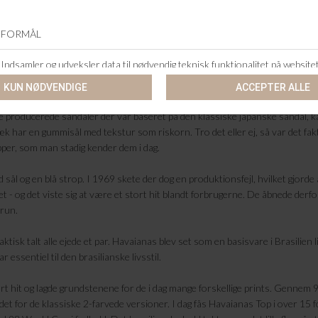
HAVAIANAS
HAVAIANAS
HAVAIANAS SENSES
HAVAIANAS TOP
DKK 249,95
DKK 229,95
E BADESANDAL
de producerede sandaler der var baseret på den klassiske japanske sandal, kal
k har en gummisål med tekstur som riskorn. Tro det eller ej, så var det fa
pper, som man stadig kender dem i dag.
sål og en blå strop. I 1969 skete der dog en produktionsfejl, hvilket gjord
t - og det viste sig at være et stort hit blandt forbrugerne. De åbnede derfor
brun.
raktisk talt alle ejede et par. Havaianas blev set som en basisvare i Brasilie
essentiel til den brasilianske livsstil.
tort hit og lagde grundstenene for de i dag mange forskellige prints. Genne
edet for de klassiske 2-farvede versioner. I dag fås Havaianas Top i over 15 for