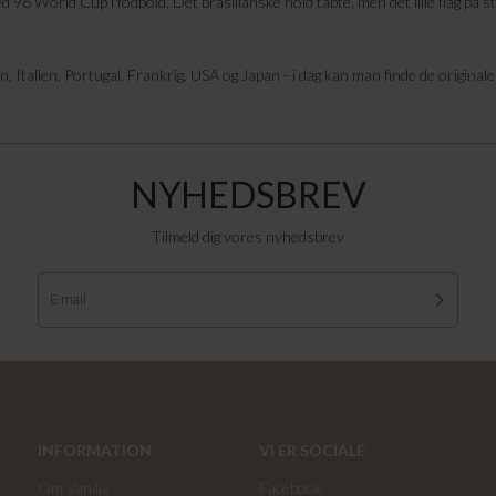
d 98 World Cup i fodbold. Det brasilianske hold tabte, men det lille flag på st
 Italien, Portugal, Frankrig, USA og Japan - i dag kan man finde de originale
NYHEDSBREV
Tilmeld dig vores nyhedsbrev
INFORMATION
VI ER SOCIALE
Om Vanilia
Facebook