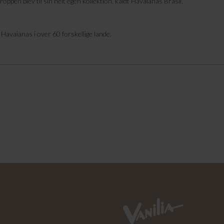
roppen blev til sin helt egen kollektion, kaldt Havaianas Brasil,
 Havaianas i over 60 forskellige lande.