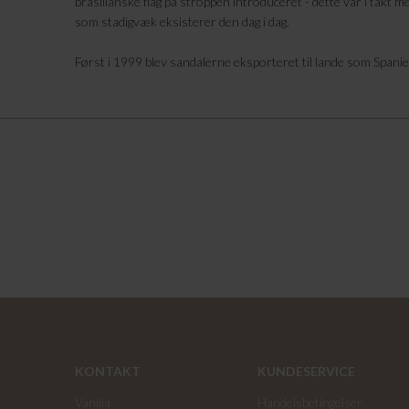
brasilianske flag på stroppen introduceret - dette var i takt me
som stadigvæk eksisterer den dag i dag.
Først i 1999 blev sandalerne eksporteret til lande som Spanien,
KONTAKT
KUNDESERVICE
Vanilia
Handelsbetingelser