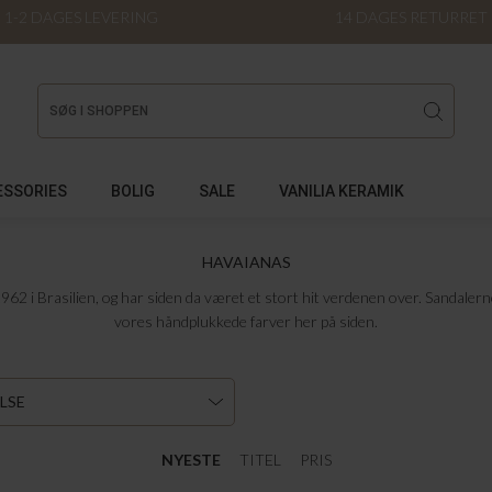
1-2 DAGES LEVERING
14 DAGES RETURRET
ESSORIES
BOLIG
SALE
VANILIA KERAMIK
HAVAIANAS
1962 i Brasilien, og har siden da været et stort hit verdenen over. Sandalerne 
vores håndplukkede farver her på siden.
LSE
NYESTE
TITEL
PRIS