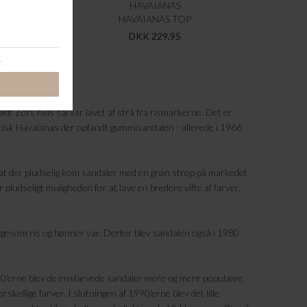
HAVAIANAS
HAVAIANAS TOP
DKK 229,95
dt Zori, hvis sål var lavet af strå fra rismarkerne. Det er
ktisk Havaianas der opfandt gummisandalen - allerede i 1966
e at der pludselig kom sandaler med en grøn strop på markedet.
 pludseligt muligheden for at lave en bredere vifte af farver,
n ligesom ris og bønner var. Derfor blev sandalen også i 1980
m 90'erne blev de ensfarvede sandaler mere og mere populære,
skellige farver. I slutningen af 1990'erne blev det lille