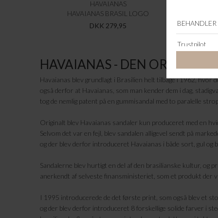
HAVAIANAS
HAVAIANAS BRASIL LOGO
DKK 279,95
HAVAIANAS - DEN ORIGINAL
Havaianas blev grundlagt i Brasilien helt tilbage i 1962, hvor 
også derfor at Havaianas, som man kender dem i dag, stadigvæ
tog de nemlig patent på en gummisandal med to paralelle stro
Originalt blev Havaianas sandaler kun produceret med en hvid 
Selvom det var en fejl, blev sandalen alligevel sendt på markede
og der blev derfor introduceret Havaianas i både sort, gul og 
Sandalerne blev hurtigt en del af den brasilianske kultur, og p
anerkendt af selveste finansministeriet, som et produkt der var 
I 1995 introducerede de det første print, som også blev et s
og der blev derfor introduceret 8 forskellige solide farver i st