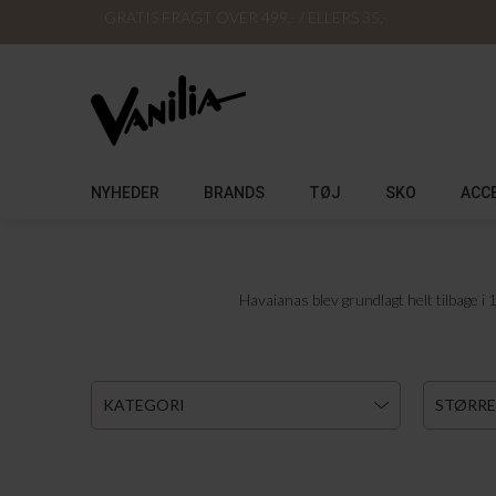
GRATIS FRAGT OVER 499,- / ELLERS 35,-
NYHEDER
BRANDS
TØJ
SKO
ACC
Havaianas blev grundlagt helt tilbage i 
KATEGORI
STØRRE