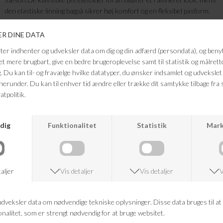
den elastiske linning bagpå sikrer høj komfort og en fleksibel pasform.
De diskrete paspolerede baglommer fuldender det stilrene design.Style
dem med en let strik for et afslappet, sofistikeret outfit eller med en
skjorte for et mere elegant og velklædt udtryk.
Farve: light sand
Kvalitet: 100% bomuld
Modellen er 176 cm høj og bærer størrelse 36.
FRAGTFRI LEVERING
VED KØB OVER 500,-
RETURRET
14 DAGES RETURRET
KUNDESERVICE
+46 86 60 21 22