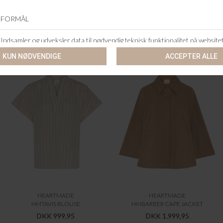
ANDRE KØBTE OGSÅ
HEARTMADE
HEARTMADE
HMTAVIS BLOUSE
HMBARBER CAPE JACKET
DKK 999,95
DKK 1.999,95