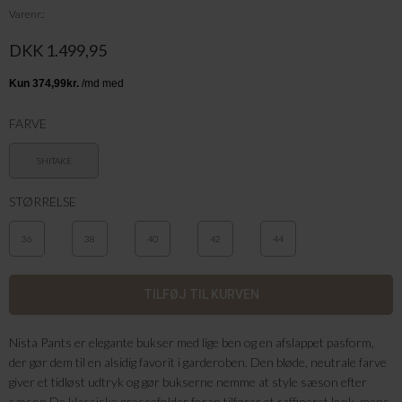
Varenr.
DKK 1.499,95
FARVE
SHITAKE
STØRRELSE
36
38
40
42
44
Nista Pants er elegante bukser med lige ben og en afslappet pasform,
der gør dem til en alsidig favorit i garderoben. Den bløde, neutrale farve
giver et tidløst udtryk og gør bukserne nemme at style sæson efter
sæson.De klassiske pressefolder foran tilfører et raffineret look, mens