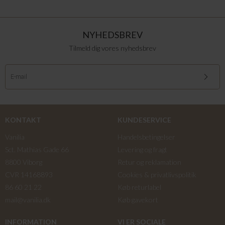
NYHEDSBREV
Tilmeld dig vores nyhedsbrev
KONTAKT
KUNDESERVICE
Vanilia
Handelsbetingelser
Sct. Mathias Gade 66
Levering og fragt
8800 Viborg
Retur og reklamation
CVR 14168893
Cookies & privatlivspolitik
86 60 21 22
Køb returlabel
mail@vanilia.dk
Køb gavekort
INFORMATION
VI ER SOCIALE