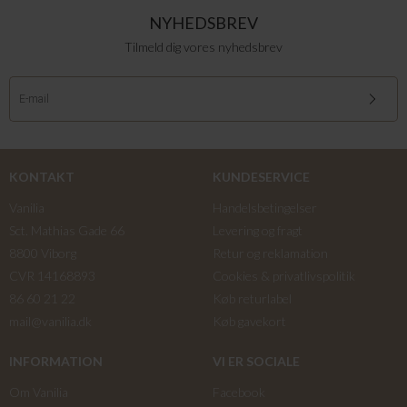
NYHEDSBREV
Tilmeld dig vores nyhedsbrev
KONTAKT
KUNDESERVICE
Vanilia
Handelsbetingelser
Sct. Mathias Gade 66
Levering og fragt
8800 Viborg
Retur og reklamation
CVR 14168893
Cookies & privatlivspolitik
86 60 21 22
Køb returlabel
mail@vanilia.dk
Køb gavekort
INFORMATION
VI ER SOCIALE
Om Vanilia
Facebook