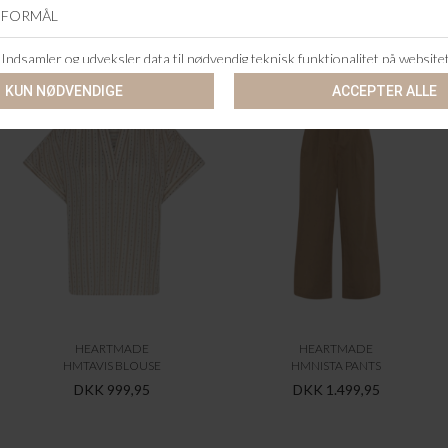
ANDRE KØBTE OGSÅ
HEARTMADE
HEARTMADE
HMTAVIS BLOUSE
HMNISTA PANTS
DKK 999,95
DKK 1.499,95