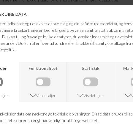
skulpturelt look. Den skjulte lynlåslukning understreger det rene og
minimalistiske design, som gør jakken nem at style til både hverdag og
mere elegante anledninger. Brug den med brede bukser for et moderne
outfit eller over en finstrikket bluse for et stilrent og sofistikeret
udtryk.
Farve: brun
Kvalitet: 100% gedeskind
FRAGTFRI LEVERING
VED KØB OVER 500,-
RETURRET
14 DAGES RETURRET
KUNDESERVICE
+46 86 60 21 22