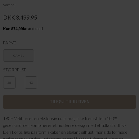
Varenr.
DKK 3.499,95
FARVE
CAMEL
STØRRELSE
38
40
180HMRihan er en eksklusiv ruskindsjakke fremstillet i 100%
gedeskind, der kombinerer et moderne design med et tidløst udtryk.
Den korte, lige pasform skaber en elegant silhuet, mens de formede
raglanærmer og den justerbare snøre i kanten tilfører et blødt og