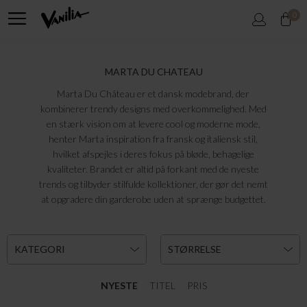
0
MARTA DU CHATEAU
Marta Du Château er et dansk modebrand, der
kombinerer trendy designs med overkommelighed. Med
en stærk vision om at levere cool og moderne mode,
henter Marta inspiration fra fransk og italiensk stil,
hvilket afspejles i deres fokus på bløde, behagelige
kvaliteter. Brandet er altid på forkant med de nyeste
trends og tilbyder stilfulde kollektioner, der gør det nemt
at opgradere din garderobe uden at sprænge budgettet.
KATEGORI
STØRRELSE
NYESTE
TITEL
PRIS