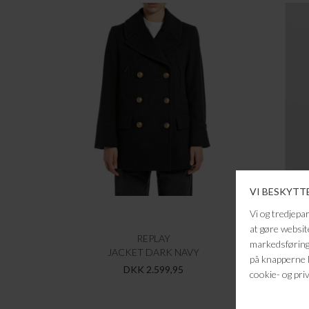
REPLAY
JACKET DARK NAVY
DKK 2.599,95