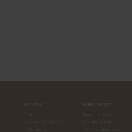
KONTAKT
KUNDESERVICE
Vanilia
Handelsbetingelser
Sct. Mathias Gade 66
Levering og fragt
8800 Viborg
Retur og reklamation