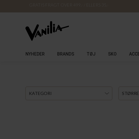
GRATIS FRAGT OVER 499,- / ELLERS 35,-
NYHEDER
BRANDS
TØJ
SKO
ACC
KATEGORI
STØRRE