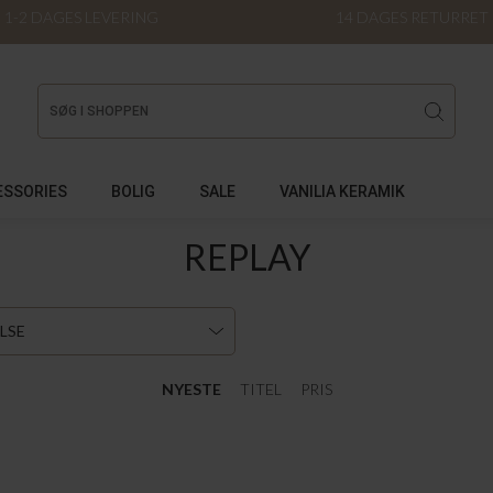
1-2 DAGES LEVERING
14 DAGES RETURRET
ESSORIES
BOLIG
SALE
VANILIA KERAMIK
REPLAY
LSE
NYESTE
TITEL
PRIS