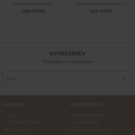
DRIP CANDLE HOLDER S
DRIP CANDLE HOLDER GOLD S
DKK 374,95
DKK 474,95
NYHEDSBREV
Tilmeld dig vores nyhedsbrev
KONTAKT
KUNDESERVICE
Vanilia
Handelsbetingelser
Sct. Mathias Gade 66
Levering og fragt
8800 Viborg
Retur og reklamation