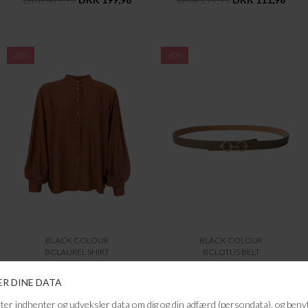
-60%
-60%
BLACK COLOUR
BLACK COLOUR
BCLAUREL SHIRT
BCLOTUS BELT
DKK 499,95
DKK 199,98
DKK 299,95
DKK 119,98