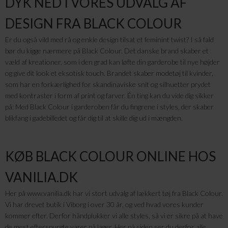
DYK NED I VORES UDVALG AF
DESIGN FRA BLACK COLOUR
Er du også vild med rå og enkle design tilsat et feminint twist? I så fald
bør du kigge nærmere på Black Colour. Det danske brand skaber et
væld af kreationer, som i den grad kan løfte din garderobe til nye højder
og give dit look et eksotisk touch. Brandet skaber modetøj til kvinder,
som har en forkærlighed for skandinaviske snit og silhuetter prydet
med kontraster i form af print og farver. Én ting kan du vide dig sikker
på: Med Black Colour i garderoben får du fingrene i styles, der skaber
blikfang i gadebilledet og får dig til at skille dig ud i mængden.
KØB BLACK COLOUR ONLINE HOS
VANILIA.DK
Her på www.vanilia.dk har vi stort udvalg af lækkert tøj fra Black Colour.
Vi har drevet butik i Viborg i over 30 år, og ved hvad vores kunder
kommer efter. Derfor håndplukker vi alle styles, så vi er sikre på at have
de mest efterspurgte varer på lager. Her på siden ser du derfor alle