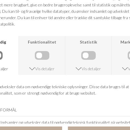
-60%
-60%
BLACK COLOUR
BLACK COLOUR
BCBELLIS BELT
BCNETTIE DENIM SKIRT
DKK 399,95
DKK 159,98
DKK 599,95
DKK 239,98
-60%
-60%