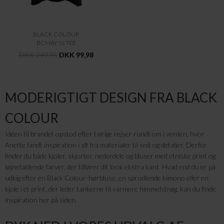
BLACK COLOUR
BCMAY SS TEE
DKK 249,95
DKK 99,98
MODERIGTIGT DESIGN FRA BLACK
COLOUR
Idéen til brandet opstod efter talrige rejser rundt om i verden, hvor
Anette fandt inspiration i alt fra materialer til snit og detaljer. Derfor
finder du både kjoler, skjorter, nederdele og bluser med etniske print og
iøjnefaldende farver, der tilfører dit look ekstra kant. Hvad end du er på
udkig efter en Black Colour-hørbluse, en sprudlende kimono eller en
kjole i et print, der leder tankerne til varmere himmelstrøg, kan du finde
inspiration her på siden.