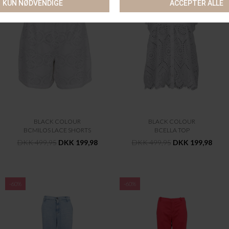
BLACK COLOUR
BLACK COLOUR
BCMILOS LACE SHORTS
BCELLA TOP
DKK 499,95
DKK 199,98
DKK 499,95
DKK 199,98
-60%
-60%