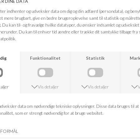
Farve: Gråbrun
Kvalitet: 80% silke, 20% bomuld
Vask: skånsom silkeprogram eller kold håndvask
FRAGTFRI LEVERING
VED KØB OVER 500,-
RETURRET
14 DAGES RETURRET
KUNDESERVICE
+46 86 60 21 22
ANDRE KØBTE OGSÅ