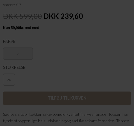
Varenr.
0 7
DKK 599,00
DKK 239,60
FARVE
7
STØRRELSE
XS
Sød basis top i lækker silke/bomuld kvalitet fra Heartmade. Toppen har
tynde stropper, lige hals udskæring og sød flæsekant forneden. Toppen
er i tynde striber og har et fint lille sølv hjerte foroven bagpå.