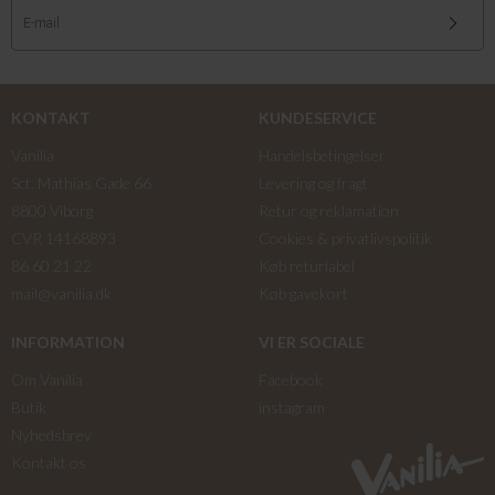
KONTAKT
KUNDESERVICE
Vanilia
Handelsbetingelser
Sct. Mathias Gade 66
Levering og fragt
8800 Viborg
Retur og reklamation
CVR 14168893
Cookies & privatlivspolitik
86 60 21 22
Køb returlabel
mail@vanilia.dk
Køb gavekort
INFORMATION
VI ER SOCIALE
Om Vanilia
Facebook
Butik
instagram
Nyhedsbrev
Kontakt os