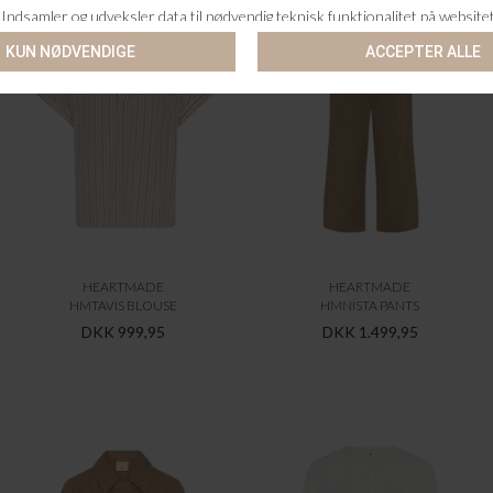
HEARTMADE
HEARTMADE
HMTAVIS BLOUSE
HMNISTA PANTS
DKK 999,95
DKK 1.499,95