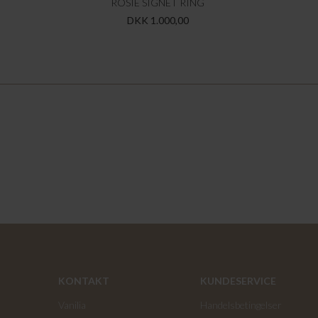
ROSIE SIGNET RING
DKK 1.000,00
KONTAKT
KUNDESERVICE
Vanilia
Handelsbetingelser