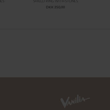
NES
SHIELD RING WITH STONES
DKK 350,00