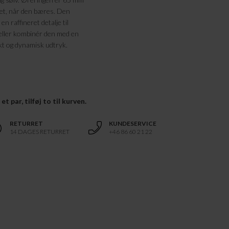
 let, når den bæres. Den
en raffineret detalje til
 eller kombinér den med en
kt og dynamisk udtryk.
t par, tilføj to til kurven.
RETURRET
KUNDESERVICE
14 DAGES RETURRET
+46 86 60 21 22