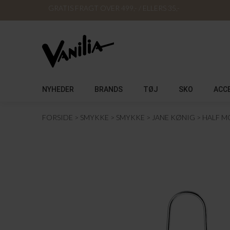
GRATIS FRAGT OVER 499,- / ELLERS 35,-
NYHEDER
BRANDS
TØJ
SKO
ACC
FORSIDE
SMYKKE
SMYKKE
JANE KØNIG
HALF M