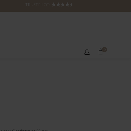
TRUSTPILOT:
0
ng sølv. Øreringen er 65 mm