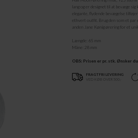
lang og er designet til at bevæge sig
elegante, flydende bevægelse tilføjer 
ethvert outfit. Brug den som et par
anden Jane Kønig ørering for et uni
Længde: 65 mm
Måne: 28 mm
OBS: Prisen er pr. stk. Ønsker du e
FRAGTFRI LEVERING
VED KØB OVER 500,-