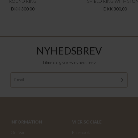
ROUND RING
SHIELD RING WITH STO
DKK 300,00
DKK 300,00
NYHEDSBREV
Tilmeld dig vores nyhedsbrev
INFORMATION
VI ER SOCIALE
Om Vanilia
Facebook