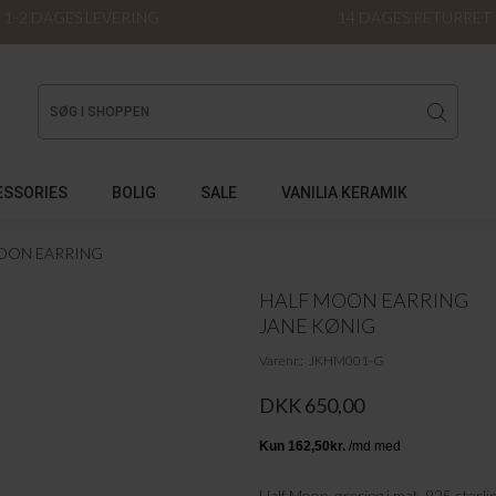
1-2 DAGES LEVERING
14 DAGES RETURRET
ESSORIES
BOLIG
SALE
VANILIA KERAMIK
OON EARRING
HALF MOON EARRING
JANE KØNIG
Varenr.
JKHM001-G
DKK 650,00
Half Moon-ørering i mat, 925 sterli