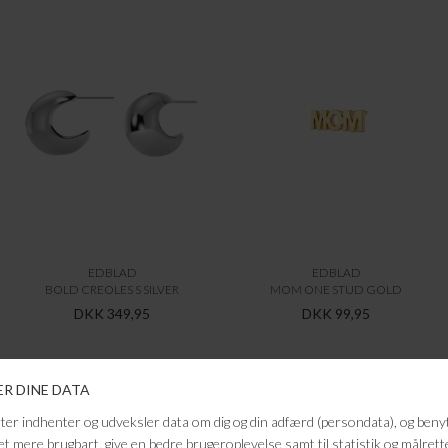
EDBLAD
EDBLAD
BOLD CREOLES S SILVER
MOM ONE STUD GOLD
DKK 349,95
DKK 99,95