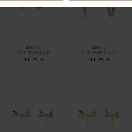
EDBLAD
EDBLAD
TEENY STUDS GOLD
INEZ HOOPS S GOLD
DKK 299,95
DKK 399,95