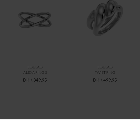
EDBLAD
EDBLAD
ALEXA RING S
TWIST RING
DKK 349,95
DKK 499,95