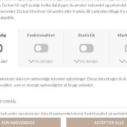
EDBLAD
EDBLAD
PEARL ONE STUD GOLD
TEENY STUDS SILVER
DKK 99,95
DKK 299,95