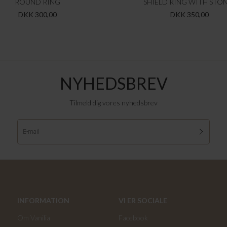
ROUND RING
SHIELD RING WITH STO
DKK 300,00
DKK 350,00
NYHEDSBREV
Tilmeld dig vores nyhedsbrev
INFORMATION
VI ER SOCIALE
Om Vanilia
Facebook