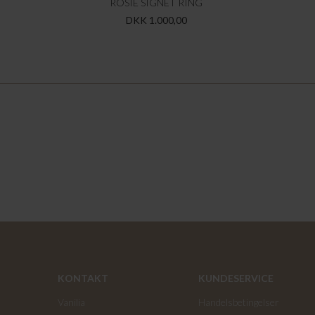
ROSIE SIGNET RING
DKK 1.000,00
KONTAKT
KUNDESERVICE
Vanilia
Handelsbetingelser