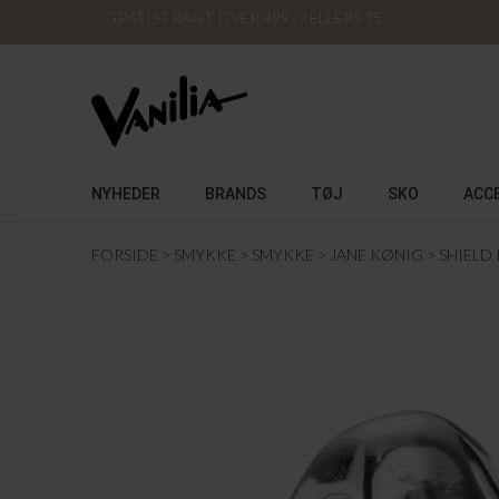
GRATIS FRAGT OVER 499,- / ELLERS 35,-
NYHEDER
BRANDS
TØJ
SKO
ACC
FORSIDE
SMYKKE
SMYKKE
JANE KØNIG
SHIELD