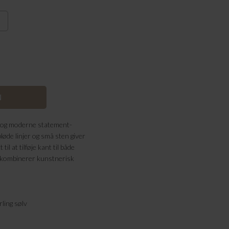
nt og moderne statement-
øde linjer og små sten giver
til at tilføje kant til både
r kombinerer kunstnerisk
rling sølv