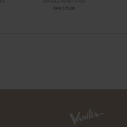
NES
BRUISED HEART STUD
DKK 175,00