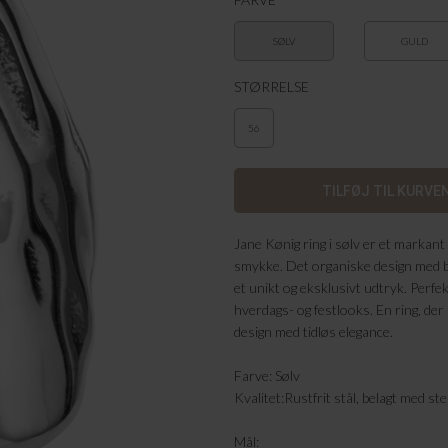
SØLV
GULD
STØRRELSE
56
Jane Kønig ring i sølv er et marka
smykke. Det organiske design med bl
et unikt og eksklusivt udtryk. Perfekt 
hverdags- og festlooks. En ring, de
design med tidløs elegance.
Farve: Sølv
Kvalitet:Rustfrit stål, belagt med ste
Mål: