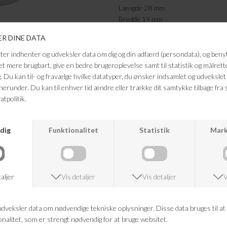
Længde 28 mm
Bredde 19 mm
FRAGTFRI LEVERING
VED KØB OVER 500,-
ANDRE KØBTE OGSÅ