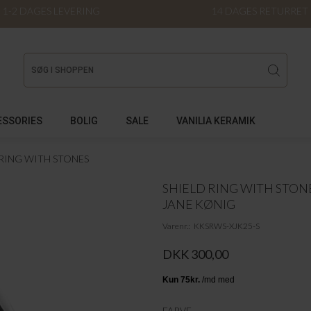
1-2 DAGES LEVERING
14 DAGES RETURRET
ESSORIES
BOLIG
SALE
VANILIA KERAMIK
 RING WITH STONES
SHIELD RING WITH STON
JANE KØNIG
Varenr.
KKSRWS-XJK25-S
DKK 300,00
FARVE