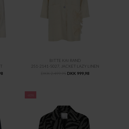
BITTE KAI RAND
ET
251-2141-5027, JACKET LAZY LINEN
98
DKK 2.499,95
DKK 999,98
-60%