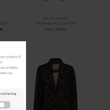
HAUTE L'AMITIÉ
AZER
PREMIERE HOOK BLAZER
98
DKK 1.499,95