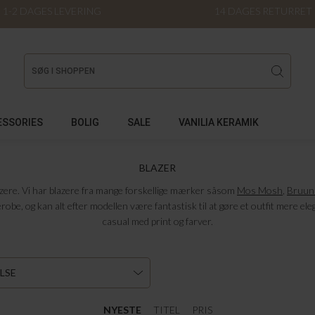
1-2 DAGES LEVERING
14 DAGES RETURRET
ESSORIES
BOLIG
SALE
VANILIA KERAMIK
BLAZER
azere. Vi har blazere fra mange forskellige mærker såsom
Mos Mosh
,
Bruun
be, og kan alt efter modellen være fantastisk til at gøre et outfit mere eleg
casual med print og farver.
LSE
NYESTE
TITEL
PRIS