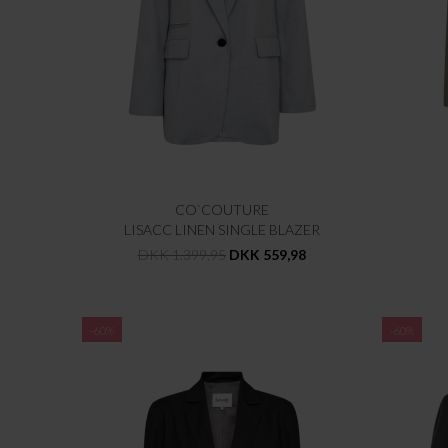
CO`COUTURE
LISACC LINEN SINGLE BLAZER
DKK 1.399,95
DKK 559,98
-60%
-60%