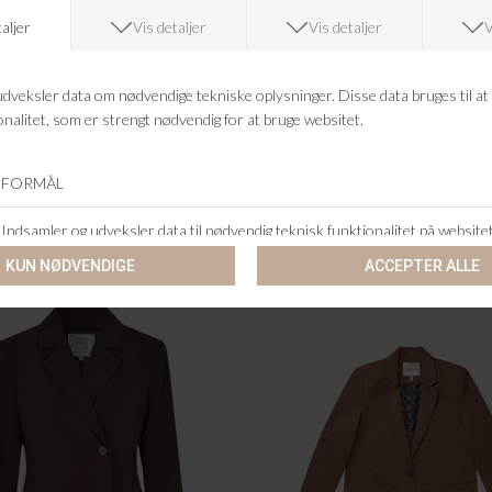
HEARTMADE
MOS MOSH
(35)HMJOLIE BLAZER
MMSELBYS PIET JACKE
DKK 1.999,95
DKK 1.799,95
-60%