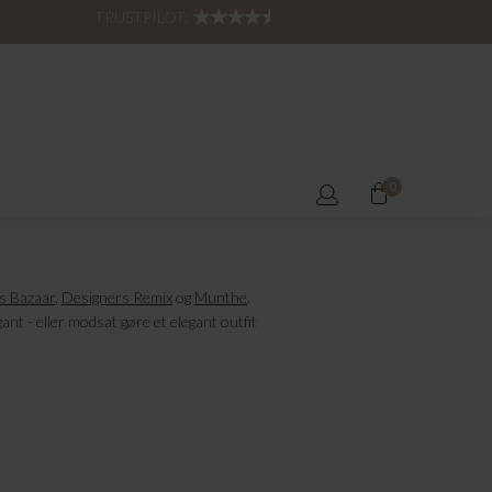
TRUSTPILOT:
0
s Bazaar
,
Designers Remix
og
Munthe
.
ant - eller modsat gøre et elegant outfit