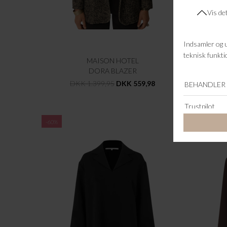
MAISON HOTEL
DORA BLAZER
DKK 1.399,95
DKK 559,98
-60%
-60%