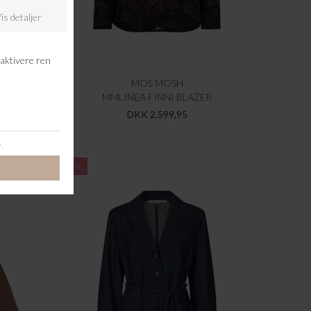
MOS MOSH
T
MMLINEA FINNI BLAZER
DKK 2.599,95
-60%