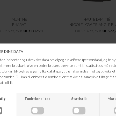
MUNTHE
HAUTE L'AMITIÉ
BHARAT
NICOLE LOW TRIANGLE BL
K 2.599,95
DKK 1.039,98
DKK 1.499,95
DKK 599,