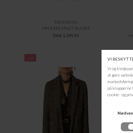
MOS MOSH
MMJUNIE MILEY BLAZER
DKK 1.299,95
DK
-60%