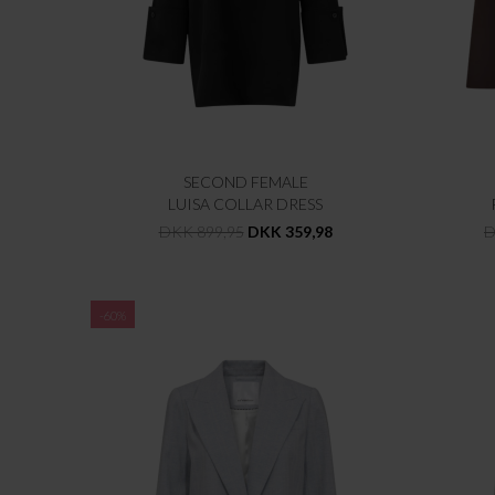
SECOND FEMALE
LUISA COLLAR DRESS
DKK 899,95
DKK 359,98
D
-60%