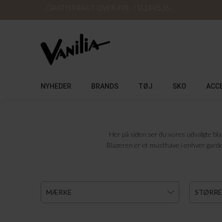
GRATIS FRAGT OVER 499,- / ELLERS 35,-
NYHEDER
BRANDS
TØJ
SKO
ACC
Her på siden ser du vores udvalgte bl
Blazeren er et musthave i enhver gardero
MÆRKE
STØRRE