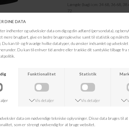
Længde (bag) i cm: 34 68, 36 68, 38 
72
FRAGTFRI LEVERING
VED KØB OVER 500,-
ANDRE KØBTE OGSÅ