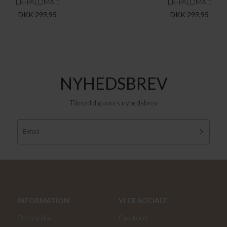
LR-PALOMA 1
LR-PALOMA 1
DKK 299,95
DKK 299,95
NYHEDSBREV
Tilmeld dig vores nyhedsbrev
INFORMATION
VI ER SOCIALE
Om Vanilia
Facebook