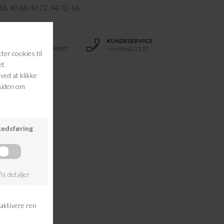
68, 40 68, 42 72, 44 72, 46
RETURRET
KUNDESERVICE
14 DAGES RETURRET
+46 86 60 21 22