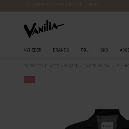
GRATIS FRAGT OVER 499,- / ELLERS 35,-
NYHEDER
BRANDS
TØJ
SKO
ACC
FORSIDE
BLAZER
BLAZER
LEVETÉ ROOM
LR-KRI
-60%