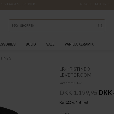
1-2 DAGES LEVERING
14 DAGES RETURRET
ESSORIES
BOLIG
SALE
VANILIA KERAMIK
STINE 3
LR-KRISTINE 3
LEVETÉ ROOM
Varenr.
900147
DKK 1.199,95
DKK 
FARVE