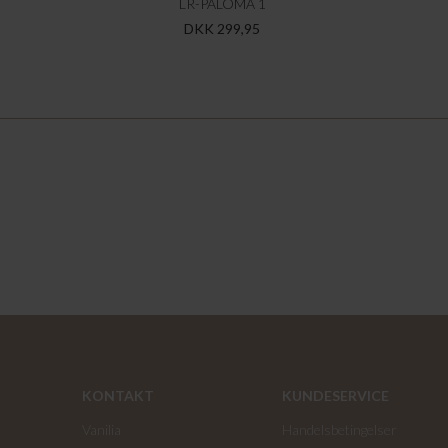
LR-PALOMA 1
DKK 299,95
KONTAKT
KUNDESERVICE
Vanilia
Handelsbetingelser