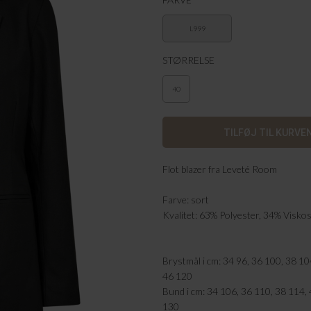
L999
STØRRELSE
40
Flot blazer fra Leveté Room
Farve: sort
Kvalitet: 63% Polyester, 34% Visko
Brystmål i cm: 34 96, 36 100, 38 10
46 120
Bund i cm: 34 106, 36 110, 38 114,
130