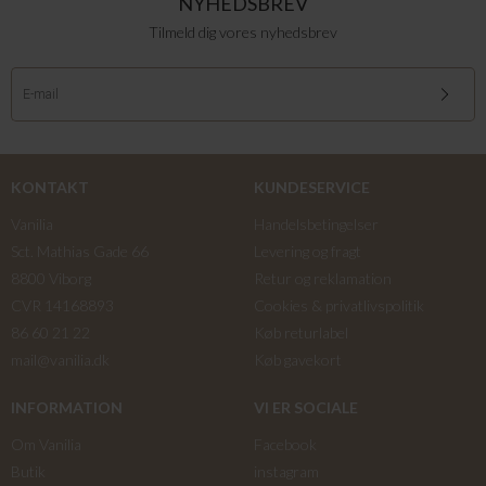
NYHEDSBREV
Tilmeld dig vores nyhedsbrev
KONTAKT
KUNDESERVICE
Vanilia
Handelsbetingelser
Sct. Mathias Gade 66
Levering og fragt
8800 Viborg
Retur og reklamation
CVR 14168893
Cookies & privatlivspolitik
86 60 21 22
Køb returlabel
mail@vanilia.dk
Køb gavekort
INFORMATION
VI ER SOCIALE
Om Vanilia
Facebook
Butik
instagram