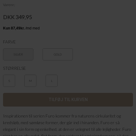
Varenr.
DKK 349,95
FARVE
SILVER
GOLD
STØRRELSE
S
M
L
Inspirationen til serien Furo kommer fra naturens cirkularitet og
kredsløb, med sømløse former, der går ind i hinanden. Furo er så
elegant i sin form og enkelhed, at den er velegnet til alle lejligheder. Furo
ring har en afrundet, flot form, der spidser til omkring fingeren, så den