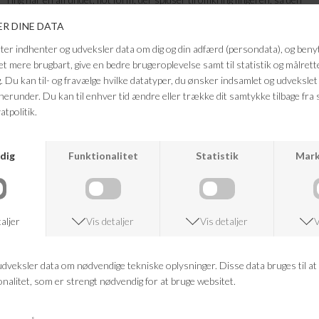
er behagelig at have på. Her ses den i blankt rustfrit stål. Bær gerne
Furo ringen i både stål og guld sammen, bland og kombinér farverne og
bær også armbåndet og andre dele fra Furo-serien sammen. Navnet
Furo betyder strømmens kerne på japansk.
Farve: Sølv
Kvalitet: Blankt rustfrit stål
FRAGTFRI LEVERING
VED KØB OVER 500,-
RETURRET
14 DAGES RETURRET
KUNDESERVICE
+46 86 60 21 22