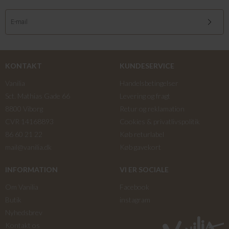
KONTAKT
KUNDESERVICE
Vanilia
Handelsbetingelser
Sct. Mathias Gade 66
Levering og fragt
8800 Viborg
Retur og reklamation
CVR 14168893
Cookies & privatlivspolitik
86 60 21 22
Køb returlabel
mail@vanilia.dk
Køb gavekort
INFORMATION
VI ER SOCIALE
Om Vanilia
Facebook
Butik
instagram
Nyhedsbrev
Kontakt os