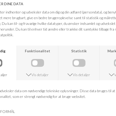
og blankt rustfrit stål, og med eller uden sten. Her uden sten i blankt
rustfrit stål.
Farve: Sølv
Kvalitet: Blankt rustfrit stål
FRAGTFRI LEVERING
VED KØB OVER 500,-
RETURRET
14 DAGES RETURRET
KUNDESERVICE
+46 86 60 21 22
ANDRE KØBTE OGSÅ