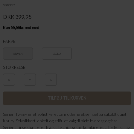
Varenr.
DKK 399,95
FARVE
SILVER
GOLD
STØRRELSE
S
M
L
Serien Twiggy er et sofistikeret og moderne eksempel på såkaldt quiet
luxury. Selvsikkert, enkelt og stilfuldt valg til både hverdag og fest.
Seriens ringe signalerer fræk city chic og kan kombineres alt efter smag
og lejlighed. Bær dem gerne stablet i en blanding af 14K guldbelægning