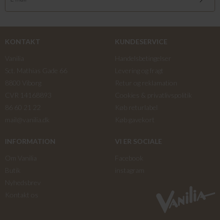
KONTAKT
KUNDESERVICE
Vanilia
Handelsbetingelser
Sct. Mathias Gade 66
Levering og fragt
8800 Viborg
Retur og reklamation
CVR 14168893
Cookies & privatlivspolitik
86 60 21 22
Køb returlabel
mail@vanilia.dk
Køb gavekort
INFORMATION
VI ER SOCIALE
Om Vanilia
Facebook
Butik
instagram
Nyhedsbrev
Kontakt os