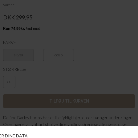
Varenr.
DKK 299,95
FARVE
SILVER
GOLD
STØRRELSE
OS
De fine Barley hoops har et lille fyldigt hjerte, der hænger under ringen.
Øreringene vil lynhurtigt blive dine yndlingsøreringe alle ugens dage.
Barley Hoops er en værdsat gave og ses her i blankt rustfrit stål. Bær
gerne flere dele fra Barley-serien samtidigt.