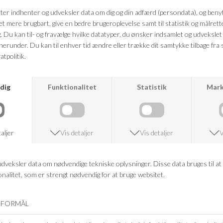
Farve: Sølv
Kvalitet: Blankt rustfrit stål
FRAGTFRI LEVERING
VED KØB OVER 500,-
RETURRET
14 DAGES RETURRET
KUNDESERVICE
+46 86 60 21 22
ANDRE KØBTE OGSÅ