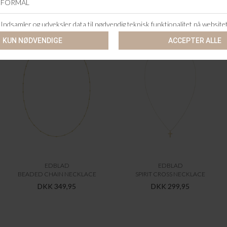
ANDRE KØBTE OGSÅ
EDBLAD
EDBLAD
BEADED CHAIN NECKLACE
SPIRIT CROSS NECKLACE
DKK 349,95
DKK 299,95