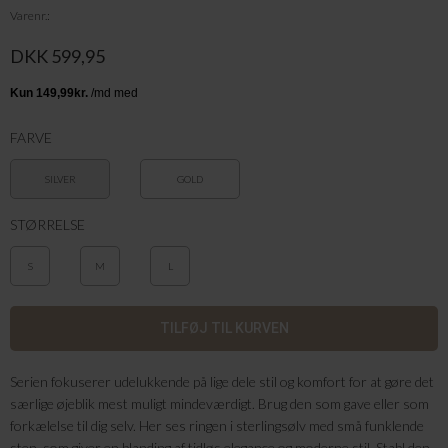
Varenr.
DKK 599,95
FARVE
SILVER
GOLD
STØRRELSE
S
M
L
Serien fokuserer udelukkende på lige dele stil og komfort for at gøre det
særlige øjeblik mest muligt mindeværdigt. Brug den som gave eller som
forkælelse til dig selv. Her ses ringen i sterlingsølv med små funklende
sten, som giver en blanding af tidløs elegance og moderne stil. Stabl den