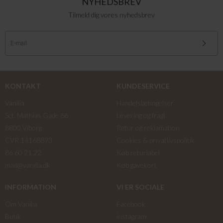
NYHEDSBREV
Tilmeld dig vores nyhedsbrev
KONTAKT
KUNDESERVICE
Vanilia
Handelsbetingelser
Sct. Mathias Gade 66
Levering og fragt
8800 Viborg
Retur og reklamation
CVR 14168893
Cookies & privatlivspolitik
86 60 21 22
Køb returlabel
mail@vanilia.dk
Køb gavekort
INFORMATION
VI ER SOCIALE
Om Vanilia
Facebook
Butik
instagram