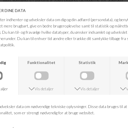
sammen med andre ringe for at optimere luksusfølelsen, eller brug den
alene for et minimalistisk look. Supplér eventuelt med de matchende
hoops.
Farve: SølvBredde 1,6 mm
Kubisk zirkonia, rhodiumbelagt sterlingsølv
Nikkelsikker.
FRAGTFRI LEVERING
VED KØB OVER 500,-
RETURRET
14 DAGES RETURRET
KUNDESERVICE
+46 86 60 21 22