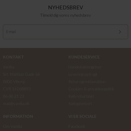
NYHEDSBREV
Tilmeld dig vores nyhedsbrev
KONTAKT
KUNDESERVICE
Vanilia
Handelsbetingelser
Sct. Mathias Gade 66
Levering og fragt
8800 Viborg
Retur og reklamation
CVR 14168893
Cookies & privatlivspolitik
86 60 21 22
Køb returlabel
mail@vanilia.dk
Køb gavekort
INFORMATION
VI ER SOCIALE
Om Vanilia
Facebook