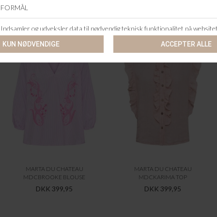
ANDRE KØBTE OGSÅ
MARTA DU CHATEAU
MARTA DU CHATEAU
MDCBROOKE BLOUSE
MDCKARIMA TOP
DKK 399,95
DKK 399,95