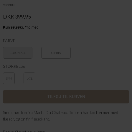
Varenr.
DKK 399,95
FARVE
COLONIALE
CIPRIA
STØRRELSE
S/M
L/XL
Smuk hør top fra Marta Du Chateau. Toppen har kortærmer med
flæser, og en fin flæsekant.
Farve: Støvet brun/army