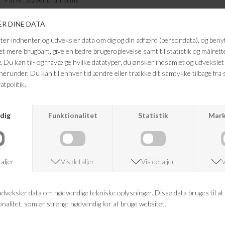
Kvalitet: 100% Hør
S/MBrystmål: 60 cm.
Længde: 70 cm.
L/XL:
Brystmål: 62 cm.
Længde:: 72 cm.
FRAGTFRI LEVERING
VED KØB OVER 500,-
RETURRET
14 DAGES RETURRET
KUNDESERVICE
+46 86 60 21 22