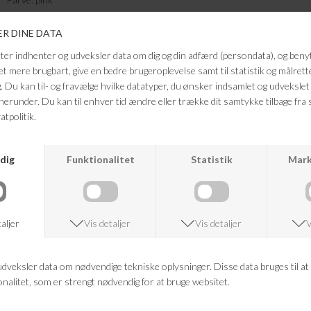
Kvalitet: 55% Polyester, 45% Bomuld
S/M
Brystmål: 56 cm.
Længde: 65 cm.
L/XL:
Brystmål: 58 cm.Længde:: 67 cm.
FRAGTFRI LEVERING
VED KØB OVER 500,-
RETURRET
14 DAGES RETURRET
KUNDESERVICE
+46 86 60 21 22