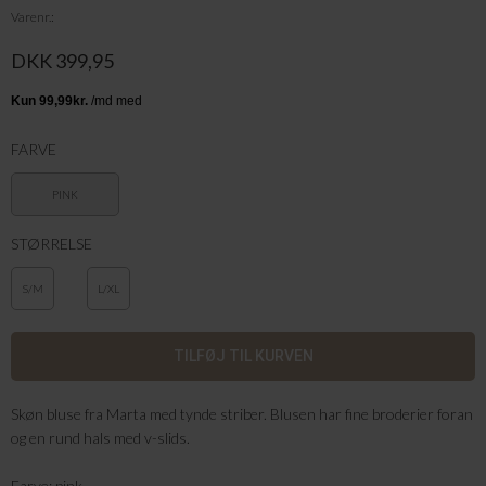
Varenr.
DKK 399,95
FARVE
PINK
STØRRELSE
S/M
L/XL
Skøn bluse fra Marta med tynde striber. Blusen har fine broderier foran
og en rund hals med v-slids.
Farve: pink