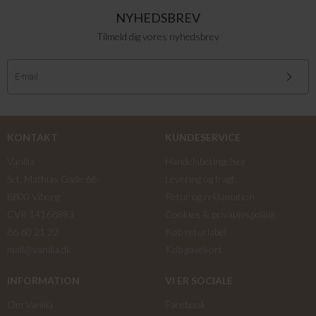
NYHEDSBREV
Tilmeld dig vores nyhedsbrev
KONTAKT
KUNDESERVICE
Vanilia
Handelsbetingelser
Sct. Mathias Gade 66
Levering og fragt
8800 Viborg
Retur og reklamation
CVR 14168893
Cookies & privatlivspolitik
86 60 21 22
Køb returlabel
mail@vanilia.dk
Køb gavekort
INFORMATION
VI ER SOCIALE
Om Vanilia
Facebook