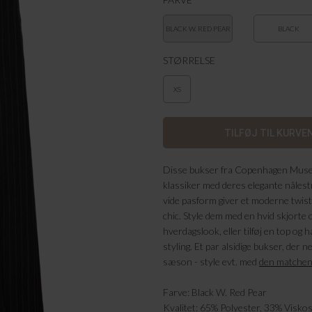
BLACK W. RED PEAR
BLACK
STØRRELSE
XS
Disse bukser fra Copenhagen Muse 
klassiker med deres elegante nålestr
vide pasform giver et moderne twist
chic. Style dem med en hvid skjorte o
hverdagslook, eller tilføj en top og 
styling. Et par alsidige bukser, der
sæson - style evt. med
den matchend
Farve: Black W. Red Pear
Kvalitet: 65% Polyester,
33% Viskos