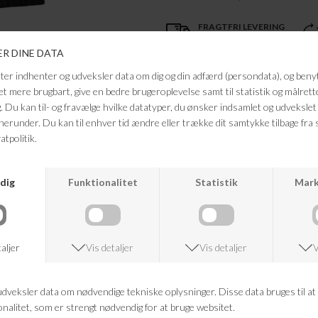
FRAGTFRI LEVERING
VED KØB OVER 500,-
ANDRE KØBTE OGSÅ