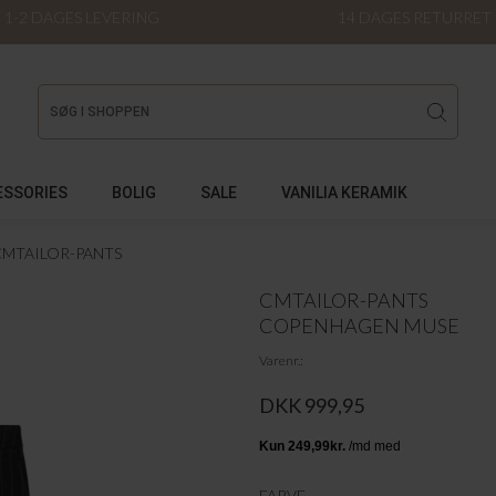
1-2 DAGES LEVERING
14 DAGES RETURRET
ESSORIES
BOLIG
SALE
VANILIA KERAMIK
CMTAILOR-PANTS
CMTAILOR-PANTS
COPENHAGEN MUSE
Varenr.
DKK 999,95
FARVE