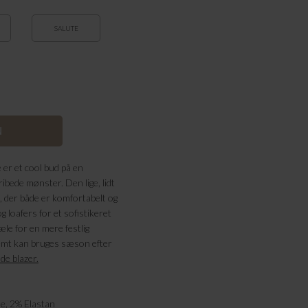
SALUTE
er et cool bud på en
ibede mønster. Den lige, lidt
, der både er komfortabelt og
g loafers for et sofistikeret
hæle for en mere festlig
 nemt kan bruges sæson efter
e blazer.
e, 2
% Elastan