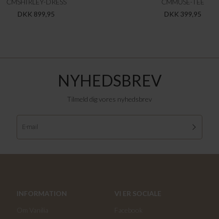
CMSHIRLEY-DRESS
CMMUSE-TEE
DKK 899,95
DKK 399,95
NYHEDSBREV
Tilmeld dig vores nyhedsbrev
INFORMATION
VI ER SOCIALE
Om Vanilia
Facebook