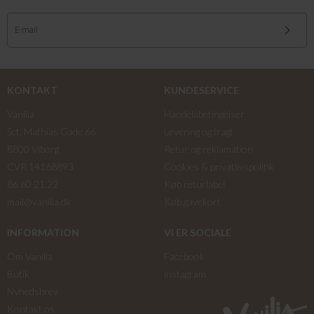
KONTAKT
KUNDESERVICE
Vanilia
Handelsbetingelser
Sct. Mathias Gade 66
Levering og fragt
8800 Viborg
Retur og reklamation
CVR 14168893
Cookies & privatlivspolitik
86 60 21 22
Køb returlabel
mail@vanilia.dk
Køb gavekort
INFORMATION
VI ER SOCIALE
Om Vanilia
Facebook
Butik
instagram
Nyhedsbrev
Kontakt os