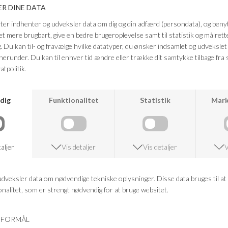
stilfuldt alternativ til klassiske shorts med et eksklusivt touch.
Farve: Light grey melange
Kvalitet:
Yderstof: 66% polyester, 25% viskose, 9% uld
FRAGTFRI LEVERING
VED KØB OVER 500,-
RETURRET
14 DAGES RETURRET
KUNDESERVICE
+46 86 60 21 22
ANDRE KØBTE OGSÅ