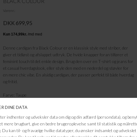
BLACK COLOUR
Varenr.
DKK 699,95
Denne cardigan fra Black Colour er en klassisk style med striber, der
giver et tidløst og afslappet udtryk. De hvide knapper foran tilfører et
feminint touch til det enkle design. Brug den over en T-shirt og jeans for
et casual hverdagslook, eller style den med en nederdel og støvler for
en mere chic vibe. En alsidig cardigan, der passer perfekt til både hverdag
og fritid.
Farve: Taupe
Kvalitet: 50% Alpakauld, 28% Polyamid, 22% Uld
FRAGTFRI LEVERING
VED KØB OVER 500,-
RETURRET