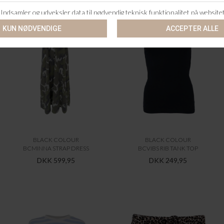
BLACK COLOUR
BLACK COLOUR
BCMINNA STRAP DRESS
BCVIBS RIB TANK TOP
DKK 599,95
DKK 249,95