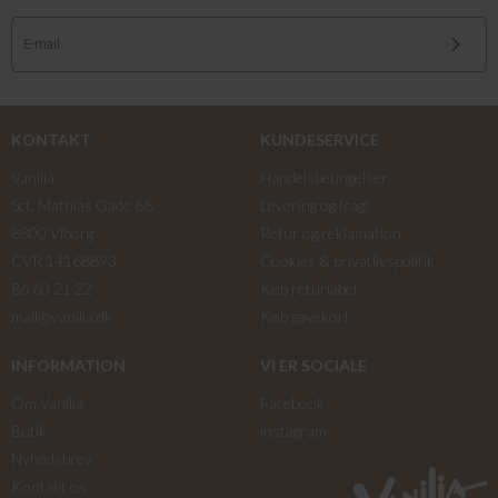
KONTAKT
KUNDESERVICE
Vanilia
Handelsbetingelser
Sct. Mathias Gade 66
Levering og fragt
8800 Viborg
Retur og reklamation
CVR 14168893
Cookies & privatlivspolitik
86 60 21 22
Køb returlabel
mail@vanilia.dk
Køb gavekort
INFORMATION
VI ER SOCIALE
Om Vanilia
Facebook
Butik
instagram
Nyhedsbrev
Kontakt os