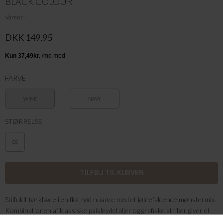
BLACK COLOUR
Varenr.
DKK 149,95
FARVE
WINE
NAVY
STØRRELSE
OS
Stilfuldt tørklæde i en flot rød nuance med et iøjnefaldende mønstermix.
Kombinationen af klassiske paisleydetaljer og grafiske striber giver et
moderne og unikt udtryk. Den bløde kvalitet gør det behageligt at bære