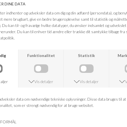
og nemt at style. Perfekt som et statement-accessory, der løfter
ethvert outfit.
Farve: Wine
Kvalitet: 100% Polyester
FRAGTFRI LEVERING
VED KØB OVER 500,-
RETURRET
14 DAGES RETURRET
KUNDESERVICE
+46 86 60 21 22
ANDRE KØBTE OGSÅ