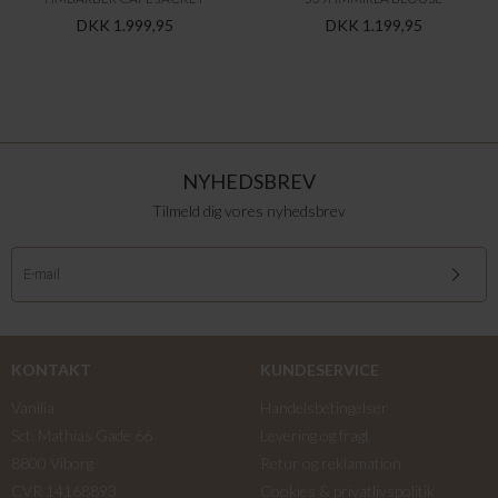
DKK 1.999,95
DKK 1.199,95
NYHEDSBREV
Tilmeld dig vores nyhedsbrev
KONTAKT
KUNDESERVICE
Vanilia
Handelsbetingelser
Sct. Mathias Gade 66
Levering og fragt
8800 Viborg
Retur og reklamation
CVR 14168893
Cookies & privatlivspolitik