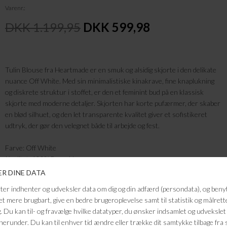
Varenr.
DKK 1.199,95
DKK 599,98
Tulin Blouse fra Heartmade er en smuk og alsidig skjorte i den delikate
nuance Off White. Med sin minimalistiske kinakrave, fine knaplukning
og diskrete struktur i stoffet, er den et feminint bud på en klassisk
skjorte med moderne detaljer. Skjorten har korte pufærmer, der skaber
en blød silhuet, og den let transparente kvalitet giver et sofistikeret
udtryk, der gør den velegnet både til arbejde og fest.
Farve: Off White
Kvalitet: 100% Bomuld
FRAGTFRI LEVERING
VED KØB OVER 500,-
RETURRET
14 DAGES RETURRET