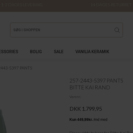
1-2 DAGES LEVERING
14 DAGES RETURRET
ESSORIES
BOLIG
SALE
VANILIA KERAMIK
2443-5397 PANTS
257-2443-5397 PANTS
BITTE KAI RAND
Varenr.
DKK 1.799,95
Disse vidde bukser fra Bitte Kai Ran