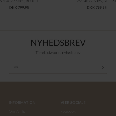
261-4079-5085, BLOUSE
261-4079-5085, BLOUS
DKK 799,95
DKK 799,95
NYHEDSBREV
Tilmeld dig vores nyhedsbrev
INFORMATION
VI ER SOCIALE
Om Vanilia
Facebook