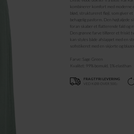
kombinerer komfort med moderne el
blød, struktureret fløjl, som giver e
behagelig pasform. Den højtaljede s
foran skaber et flatterende fald og
Den grønne farve tilfører et friskt tw
kan styles både afslappet med en st
sofistikeret med en skjorte og blazer
Farve: Sage Green
Kvalitet: 99% bomuld, 1% elasthan
FRAGTFRI LEVERING
VED KØB OVER 500,-