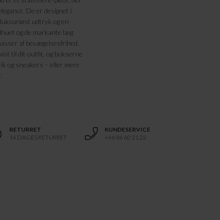
egance. De er designet i
t luksuriøst udtryk og en
ilhuet og de markante læg
 masser af bevægelsesfrihed.
ist til dit outfit, og bukserne
rik og sneakers – eller mere
.
RETURRET
KUNDESERVICE
14 DAGES RETURRET
+46 86 60 21 22