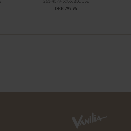
E
261-4079-5085, BLOUSE
DKK 799,95