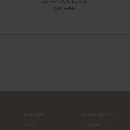
261-4079-5085, BLOUSE
DKK 799,95
KONTAKT
KUNDESERVICE
Vanilia
Handelsbetingelser