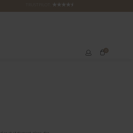
TRUSTPILOT:
0
d er et statement-piece, der