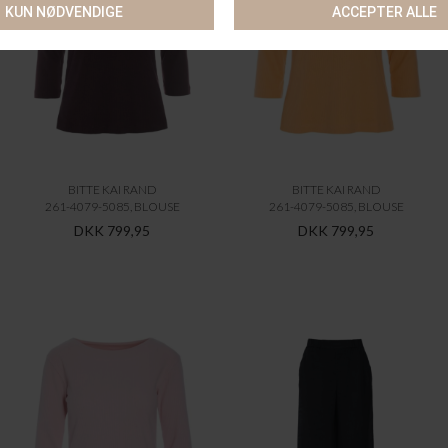
BITTE KAI RAND
BITTE KAI RAND
261-4079-5085, BLOUSE
261-4079-5085, BLOUSE
DKK 799,95
DKK 799,95