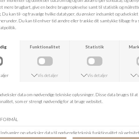
Fuld længde i størrelse S, ca. 59 cm.
FRAGTFRI LEVERING
VED KØB OVER 500,-
RETURRET
14 DAGES RETURRET
KUNDESERVICE
+46 86 60 21 22
ANDRE KØBTE OGSÅ