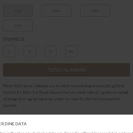
7110
8066
4089
2158
STØRRELSE
S
M
XL
XXL
Ribstrikket bluse i blød jersey-kvalitet med økologisk bomuld og tilsat
stretch fra Bitte Kai Rand. Blusen har et enkelt udtryk, og den er oplagt
at bruge til et lag-på-lag-look under en skjorte eller en transparent
overdel.
Farve: lime
Kvalitet: 65% TENCEL™ Lyocell 32% økologisk bomuld 3% elasthan