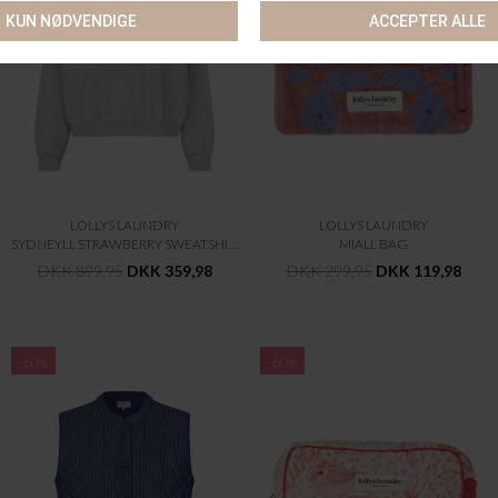
LOLLYS LAUNDRY
LOLLYS LAUNDRY
SYDNEYLL STRAWBERRY SWEATSHIRT LS
MIALL BAG
DKK 899,95
DKK 359,98
DKK 299,95
DKK 119,98
-60%
-60%