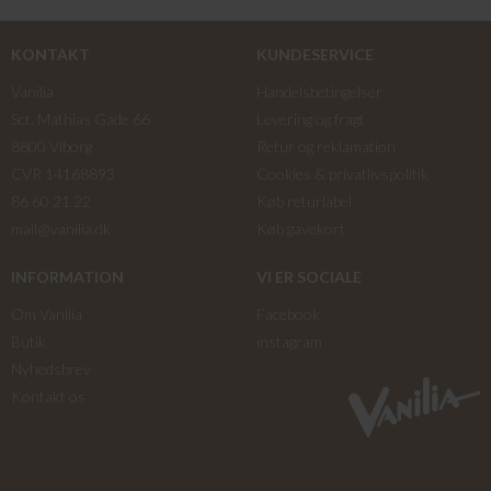
KONTAKT
KUNDESERVICE
Vanilia
Handelsbetingelser
Sct. Mathias Gade 66
Levering og fragt
8800 Viborg
Retur og reklamation
CVR 14168893
Cookies & privatlivspolitik
86 60 21 22
Køb returlabel
mail@vanilia.dk
Køb gavekort
INFORMATION
VI ER SOCIALE
Om Vanilia
Facebook
Butik
instagram
Nyhedsbrev
Kontakt os