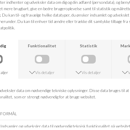
Farve: Dark Mokka
Kvalitet: 80% Polyester, 20% Uld
FRAGTFRI LEVERING
VED KØB OVER 500,-
RETURRET
14 DAGES RETURRET
KUNDESERVICE
+46 86 60 21 22
ANDRE KØBTE OGSÅ
-60%
-60%