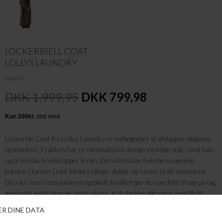
LOCKERBIELL COAT
LOLLYS LAUNDRY
Varenr.
DKK 1.999,95
DKK 799,98
Lockerbie Coat fra Lollys Laundry er indbegrebet af afslappet elegance
og komfort. Frakken har et minimalistisk design med lige snit, rund hals
og praktiske trykknapper foran. Den klassiske fiskebensvævede
tekstur i farven Dark Mokka tilføjer dybde og varme til dit vinterlook.
Den let oversized pasform og bløde kvalitet gør den perfekt til lag-på-lag,
mens det teddy-forede indre sikrer, at du holder dig varm og stilfuld
gennem hele sæsonen.