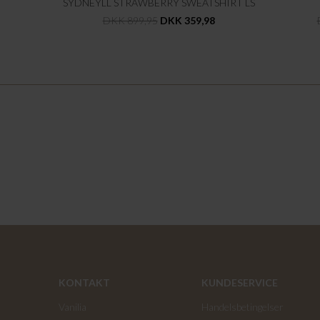
SYDNEYLL STRAWBERRY SWEATSHIRT LS
DKK 899,95
DKK 359,98
KONTAKT
KUNDESERVICE
Vanilia
Handelsbetingelser