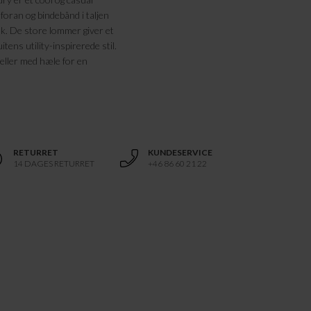
foran og bindebånd i taljen
ook. De store lommer giver et
ens utility-inspirerede stil.
eller med hæle for en
RETURRET
KUNDESERVICE
14 DAGES RETURRET
+46 86 60 21 22