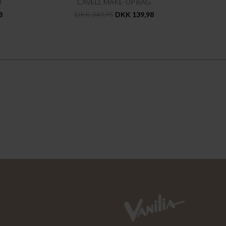
T
CAVELL MAKE-UP BAG
8
DKK 349,95
DKK 139,98