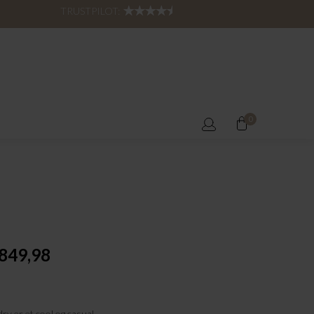
TRUSTPILOT:
0
849,98
y er et cool og casual