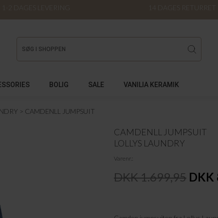
1-2 DAGES LEVERING
14 DAGES RETURRET
ESSORIES
BOLIG
SALE
VANILIA KERAMIK
UNDRY
CAMDENLL JUMPSUIT
CAMDENLL JUMPSUIT
LOLLYS LAUNDRY
Varenr.
DKK 1.699,95
DKK 
Camden jumpsuiten fra Lollys Laundr