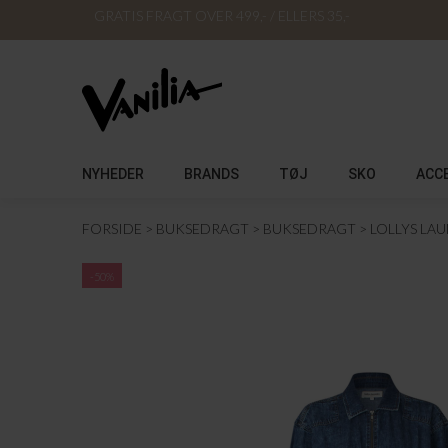
GRATIS FRAGT OVER 499,- / ELLERS 35,-
NYHEDER
BRANDS
TØJ
SKO
ACC
FORSIDE
BUKSEDRAGT
BUKSEDRAGT
LOLLYS LA
-50%