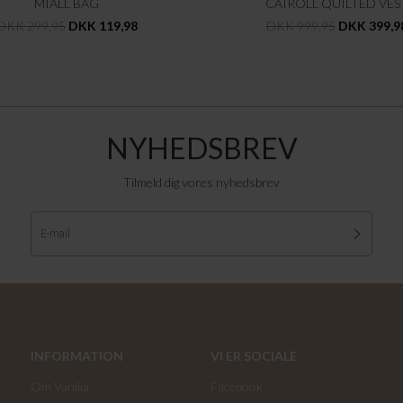
MIALL BAG
CAIROLL QUILTED VES
DKK 299,95
DKK 119,98
DKK 999,95
DKK 399,9
NYHEDSBREV
Tilmeld dig vores nyhedsbrev
INFORMATION
VI ER SOCIALE
Om Vanilia
Facebook