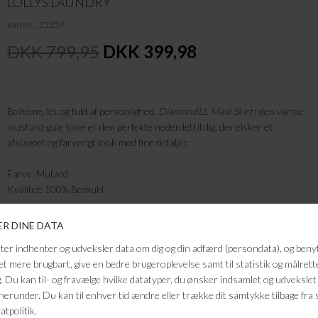
LOLLYS LAUNDRY
Varenr.
25259
DKK 799,95
DKK 399,98
Boheme, let og fuld af personlighed.
DiamondLL Maxi Skirt
i den varme
mustard-gule tone er den perfekte nederdel til dig, der elsker et
afslappet og farverigt look med fine detaljer.
Farve: Mutard
Kvalitet: 100% Bomuld
FRAGTFRI LEVERING
VED KØB OVER 500,-
RETURRET
14 DAGES RETURRET
KUNDESERVICE