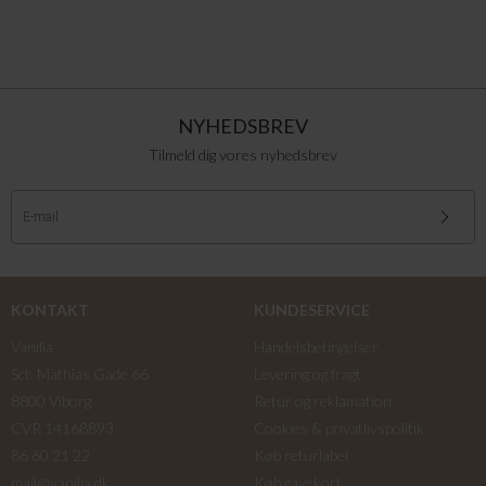
NYHEDSBREV
Tilmeld dig vores nyhedsbrev
KONTAKT
KUNDESERVICE
Vanilia
Handelsbetingelser
Sct. Mathias Gade 66
Levering og fragt
8800 Viborg
Retur og reklamation
CVR 14168893
Cookies & privatlivspolitik
86 60 21 22
Køb returlabel
mail@vanilia.dk
Køb gavekort