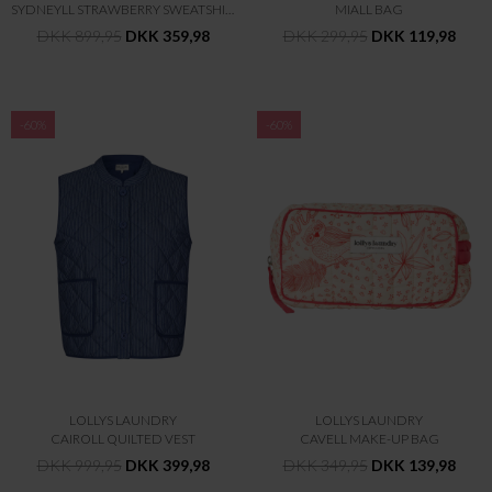
SYDNEYLL STRAWBERRY SWEATSHIRT LS
MIALL BAG
DKK 899,95
DKK 359,98
DKK 299,95
DKK 119,98
-60%
-60%
LOLLYS LAUNDRY
LOLLYS LAUNDRY
CAIROLL QUILTED VEST
CAVELL MAKE-UP BAG
DKK 999,95
DKK 399,98
DKK 349,95
DKK 139,98