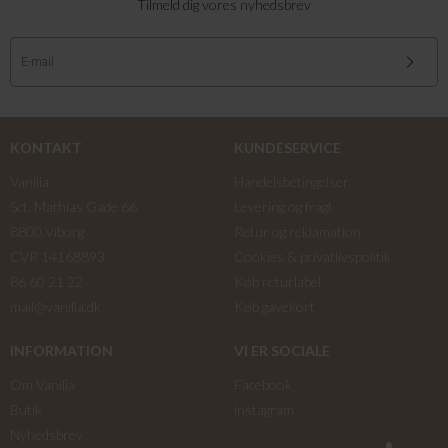
Tilmeld dig vores nyhedsbrev
KONTAKT
KUNDESERVICE
Vanilia
Handelsbetingelser
Sct. Mathias Gade 66
Levering og fragt
8800 Viborg
Retur og reklamation
CVR 14168893
Cookies & privatlivspolitik
86 60 21 22
Køb returlabel
mail@vanilia.dk
Køb gavekort
INFORMATION
VI ER SOCIALE
Om Vanilia
Facebook
Butik
instagram
Nyhedsbrev