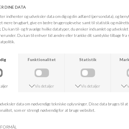
Farve: lysegrå
Kvalitet: 70% silke, 30% bomuld
Længde i str. M: 68 cm
OBS: Håndvask max 30 grader med silkevaskemiddel anbefales for at
bevare glansen i silken.
FRAGTFRI LEVERING
VED KØB OVER 500,-
RETURRET
14 DAGES RETURRET
KUNDESERVICE
+46 86 60 21 22
ANDRE KØBTE OGSÅ