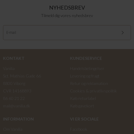
NYHEDSBREV
Tilmeld dig vores nyhedsbrev
KONTAKT
KUNDESERVICE
Vanilia
Handelsbetingelser
Sct. Mathias Gade 66
Levering og fragt
8800 Viborg
Retur og reklamation
CVR 14168893
Cookies & privatlivspolitik
86 60 21 22
Køb returlabel
mail@vanilia.dk
Køb gavekort
INFORMATION
VI ER SOCIALE
Om Vanilia
Facebook