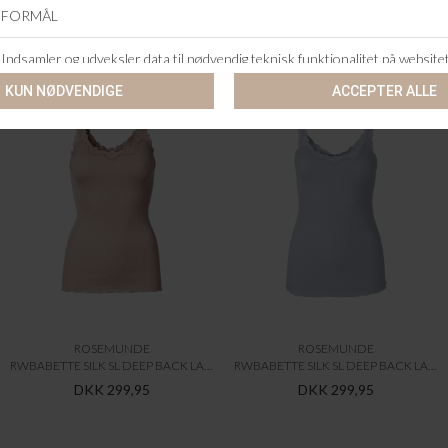
ANDRE KØBTE OGSÅ
ROSEMUNDE
ROSEMUNDE
RWBABETTE SILK SL DEEP BACK LACE TOP
RWBABETTE SILK SL DEEP BACK LACE TOP
DKK 299,95
DKK 299,95