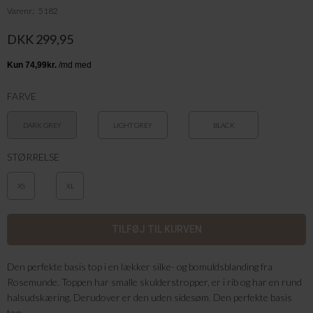
Varenr.
5182
DKK 299,95
FARVE
DARK GREY
LIGHT GREY
BLACK
MELANGE
MELANGE
STØRRELSE
XS
XL
Den perfekte basis top i en lækker silke- og bomuldsblanding fra
Rosemunde. Toppen har smalle skulderstropper, er i rib og har en rund
halsudskæring. Derudover er den uden sidesøm. Den perfekte basis
top.