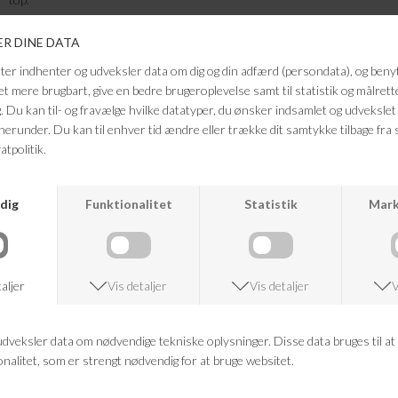
Farve: mørkegrå
Kvalitet: 70% silke, 30% bomuld
Længde i str. M: 65 cm
OBS: Håndvask max 30 grader med silke vaskemiddel anbefales for at
bevare glansen i silken.
FRAGTFRI LEVERING
VED KØB OVER 500,-
RETURRET
14 DAGES RETURRET
KUNDESERVICE
+46 86 60 21 22