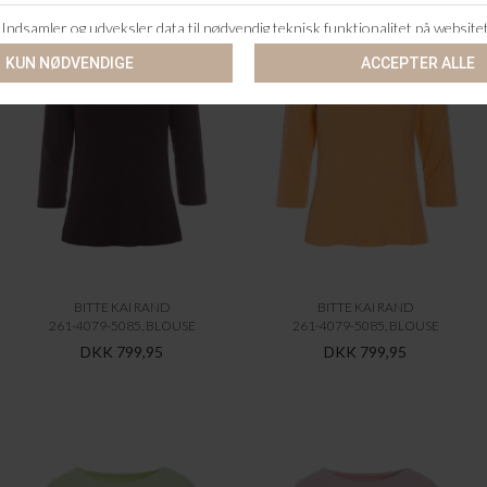
BITTE KAI RAND
BITTE KAI RAND
261-4079-5085, BLOUSE
261-4079-5085, BLOUSE
DKK 799,95
DKK 799,95