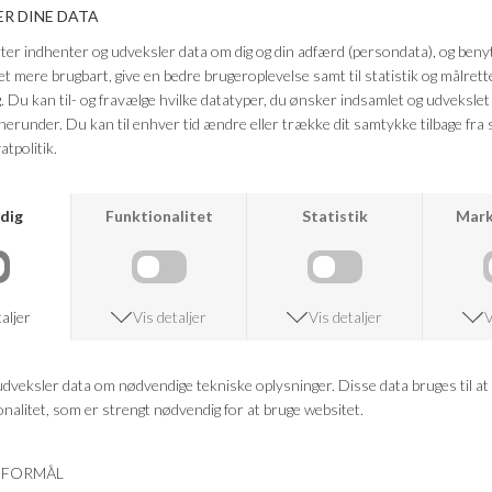
Farve: sort
Kvalitet:
100% hør
Modellen på billede er 178 cm og iført str. S
Fuld længde i str. S, ca. 96 cm.
FRAGTFRI LEVERING
VED KØB OVER 500,-
RETURRET
14 DAGES RETURRET
KUNDESERVICE
+46 86 60 21 22
ANDRE KØBTE OGSÅ