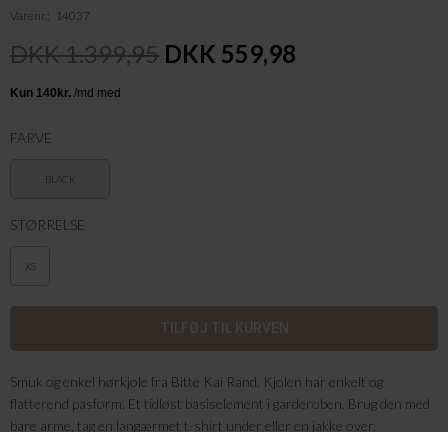
Varenr.
14037
DKK 1.399,95
DKK 559,98
FARVE
BLACK
STØRRELSE
XS
Smuk og enkel hørkjole fra Bitte Kai Rand. Kjolen har enkelt og
flatterend pasform. Et tidløst basiselement i garderoben. Brug den med
bare arme, tag en langærmet t-shirt under eller en jakke over.