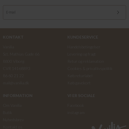
KONTAKT
KUNDESERVICE
Vanilia
Handelsbetingelser
Sct. Mathias Gade 66
Levering og fragt
8800 Viborg
Retur og reklamation
CVR 14168893
Cookies & privatlivspolitik
86 60 21 22
Køb returlabel
mail@vanilia.dk
Køb gavekort
INFORMATION
VI ER SOCIALE
Om Vanilia
Facebook
Butik
instagram
Nyhedsbrev
Kontakt os