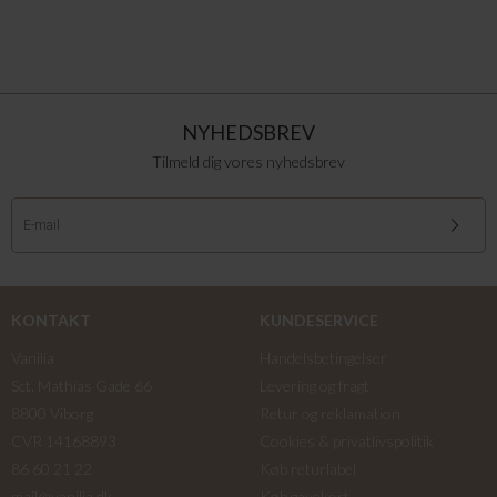
NYHEDSBREV
Tilmeld dig vores nyhedsbrev
KONTAKT
KUNDESERVICE
Vanilia
Handelsbetingelser
Sct. Mathias Gade 66
Levering og fragt
8800 Viborg
Retur og reklamation
CVR 14168893
Cookies & privatlivspolitik
86 60 21 22
Køb returlabel
mail@vanilia.dk
Køb gavekort