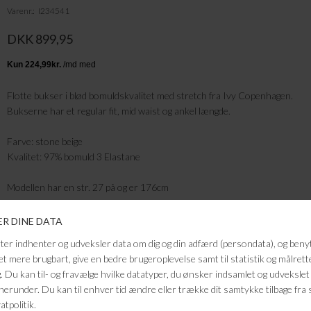
Varenr.
I234541
DKK 899,95
Flotte bukser i blød bomuldskvalitet med stretch fra Ivy Copenhagen.
Bukserne har et regular fit, mid waist og ankel længde.
Farve: stone beige
Kvalitet: 97% bomuld 3 Elastane
Modellen har en str. 27 på og er 176cm
FRAGTFRI LEVERING
VED KØB OVER 500,-
RETURRET
14 DAGES RETURRET
KUNDESERVICE