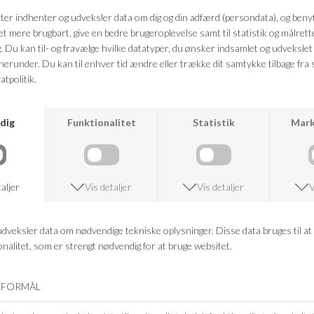
Kvalitet: 100 % bomuld
FRAGTFRI LEVERING
VED KØB OVER 500,-
RETURRET
14 DAGES RETURRET
KUNDESERVICE
+46 86 60 21 22
ANDRE KØBTE OGSÅ