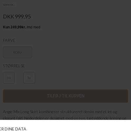
Varenr.
DKK 999,95
FARVE
ECRU
STØRRELSE
34
36
Angie Mix Long Skirt kombinerer struktureret denim med et let og
elegant fald. Nederdelen er designet med en ren, tætsiddende linning og
klassiske fem-lomme-detaljer øverst, mens den voluminøse, lagdelte
nederdel skaber et smukt og bevægeligt udtryk.