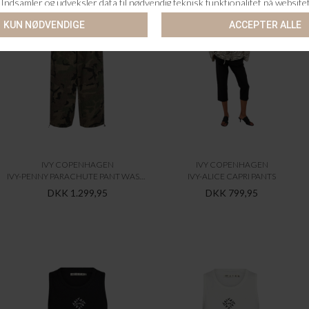
IVY COPENHAGEN
IVY COPENHAGEN
IVY-PENNY PARACHUTE PANT WASH CAMOURFLAGE
IVY-ALICE CAPRI PANTS
DKK 1.299,95
DKK 799,95