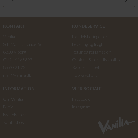
KONTAKT
KUNDESERVICE
Vanilia
Handelsbetingelser
Sct. Mathias Gade 66
Levering og fragt
8800 Viborg
Retur og reklamation
CVR 14168893
Cookies & privatlivspolitik
86 60 21 22
Køb returlabel
mail@vanilia.dk
Køb gavekort
INFORMATION
VI ER SOCIALE
Om Vanilia
Facebook
Butik
instagram
Nyhedsbrev
Kontakt os