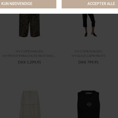
IVY COPENHAGEN
IVY COPENHAGEN
IVY-PENNY PARACHUTE PANT WASH CAMOURFLAGE
IVY-ALICE CAPRI PANTS
DKK 1.299,95
DKK 799,95