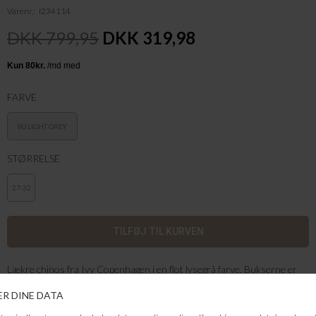
Varenr.
I234114
DKK 799,95
DKK 319,98
FARVE
80 LIGHT GREY
STØRRELSE
27-32
Lækre chinos fra Ivy Copenhagen i en flot lysegrå farve. Bukserne er
produceret i en blød og stretchy kvalitet.
Farve: Lysegrå