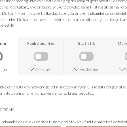
Kvalitet: Cotton 97% Elastan 3%
FRAGTFRI LEVERING
VED KØB OVER 500,-
RETURRET
14 DAGES RETURRET
KUNDESERVICE
+46 86 60 21 22
ANDRE KØBTE OGSÅ