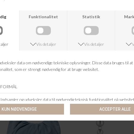
LEVETÉ ROOM
JANE KØNIG
LR-LAMAR 1
BIG ATOMIC DROP STUD
DKK 499,95
DKK 199,98
DKK 900,00