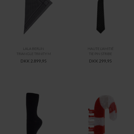
BY STÆR
BY STÆR
STRØMPER - GLIMMER SORT
SUKKERSTOK HÅRKLEMME
DKK 69,95
DKK 109,95