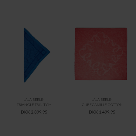
LALA BERLIN
LALA BERLIN
TRIANGLE TRINITY M
CUBECAMILLE COTTON
DKK 2.899,95
DKK 1.499,95
LALA BERLIN
NØRGAARD PÅ STRØGET
CUBECAMILLE COTTON
NPS SCARF TRIANGLE WOOL
DKK 1.499,95
DKK 249,95