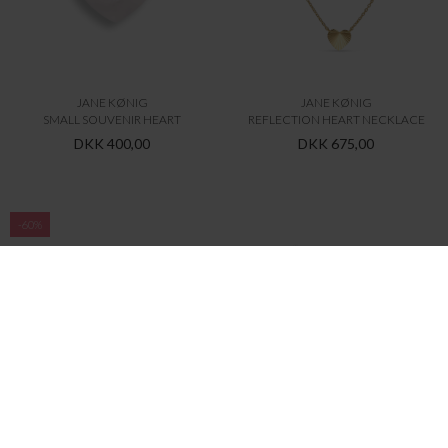
BLACK COLOUR
LALA BERLIN
BCSIA SCARF
TRIANGLE TRINITY M
DKK 299,95
DKK 119,98
DKK 2.899,95
-60%