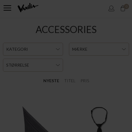
0
LALA BERLIN
HAUTE L'AMITIÉ
TRIANGLE TRINITY M
TIE PIN STRIBE
DKK 2.899,95
DKK 299,95