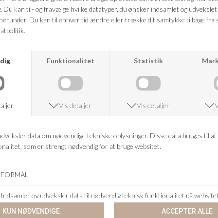
FRAGTFRI LEVERING
VED KØB OVER 500,-
RETURRET
14 DAGES RETURRET
KUNDESERVICE
+46 86 60 21 22
ANDRE KØBTE OGSÅ