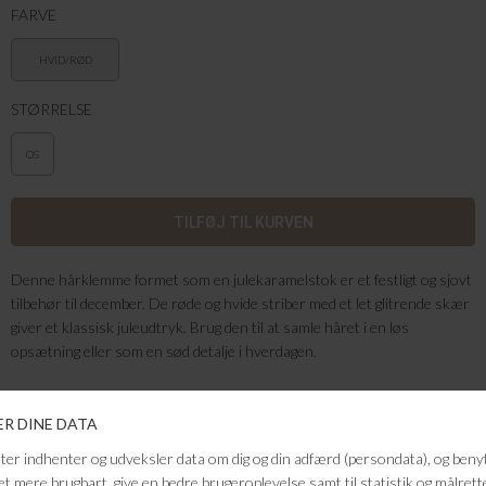
FARVE
HVID/RØD
STØRRELSE
OS
Denne hårklemme formet som en julekaramelstok er et festligt og sjovt
tilbehør til december. De røde og hvide striber med et let glitrende skær
giver et klassisk juleudtryk. Brug den til at samle håret i en løs
opsætning eller som en sød detalje i hverdagen.
Farve: Hvid, Rød
Kvalitet: Acetat