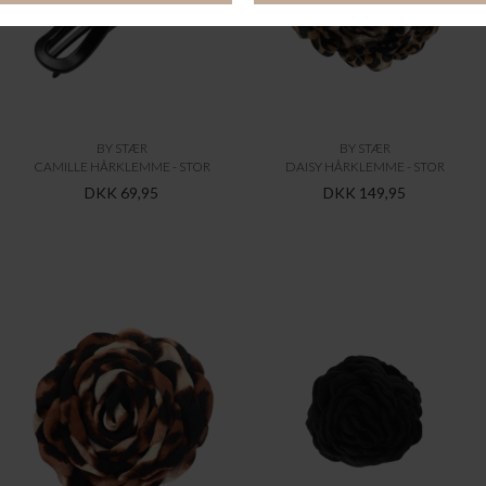
BY STÆR
BY STÆR
CAMILLE HÅRKLEMME - STOR
DAISY HÅRKLEMME - STOR
DKK 69,95
DKK 149,95