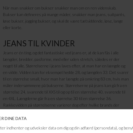
Når man snakker om bukser snakker man om en ren videnskab.
Bukser kan defineres på mange måder, snakker man jeans, suitpants,
løse bukser, jogging bukser, og skal de være tætsiddende, løse, lange
eller korte.
JEANS TIL KVINDER
Jeans er én ting, og det fantastiske ved jeans er, at de kan fås i alle
længder, bredder, pasforme, med eller uden stretch, således er der
noget til alle. Størrelserne i jeans laves efter, at man har en længde og
en vidde. Vidden kan for eksempel hedde 28, og længden 33. Det svarer
til en størrelse small, hvor man har længde på omkring 83 cm, hvis man
måler indersømmene på bukserne. Størrelserne på jeans kan gå fra en
størrelse 24, svarende til XXS til og op til en størrelse 40, svarende til
en 4XL. Længderne går fra en størrelse 30 til en størrelse 36.
Rækkevidden på størrelserne varierer dog efter hvilke brands der
producere dem.
Jeans kan yderligere også fås i forskellige pasform, som for eksempel
slim fit, straight, mom jeans, og wide. Udover størrelser, så fås jeans