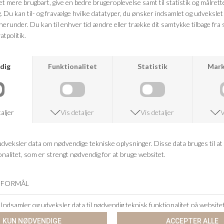
også i mange forskellige farver. Deriblandt er de mest benyttede i sort
og den velkendte blå jeans vask, men også hvid. Man kan style sine
jeans på mange måde, såsom med en simpel t-shirt, strik, sweatshirt
eller skjorte. Dertil kan man også påsætte et bælte, for at fuldende
looket.
HABITBUKSER TIL KVINDER
I forhold til suitpants, så kan disse også fås i mange forskellige pasform,
blandt andet tætsiddende, løse, eller med bredde. Derudover fås de
også i mange forskellige farver samt kvaliteter. Suitpants kan for
eksempel styles med en
skjorte
og en
blazer
, eller en pæn
top
og
stiletter. Man kan også lave et hverdagslook, hvor man blot tilsætter en
striktrøje
.
LØSE BUKSER TIL KVINDER
Løse bukser og joggingbukser et must, og især en tendens man har set
igennem corona lockdown, da man er begyndt at foretrække at føle sig