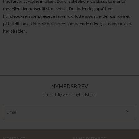
fine farver at vælge imellem. Der er selvfølgelig de klassiske mørke 
modeller, der passer til stort set alt. Du finder dog også fine 
kvindebukser i særprægede farver og flotte mønstre, der kan give et 
pift til dit look. Udforsk hele vores spændende udvalg af damebukser 
her på siden. 
NYHEDSBREV
Tilmeld dig vores nyhedsbrev
KONTAKT
KUNDESERVICE