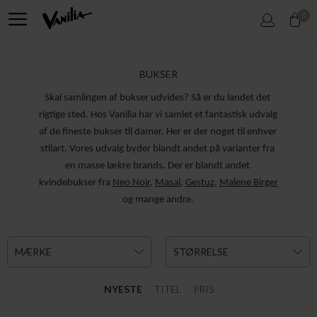
0
BUKSER
Skal samlingen af bukser udvides? Så er du landet det 
rigtige sted. Hos Vanilia har vi samlet et fantastisk udvalg 
af de fineste bukser til damer. Her er der noget til enhver 
stilart. Vores udvalg byder blandt andet på varianter fra 
en masse lækre brands. Der er blandt andet 
kvindebukser fra 
Neo Noir
, 
Masai
, 
Gestuz
, 
Malene Birger
og mange andre.
MÆRKE
STØRRELSE
NYESTE
TITEL
PRIS