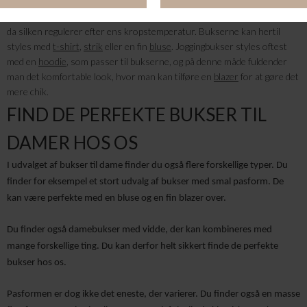
komfortabel, når man klæder sig på. Løse bukser kan for eksempel
være lækre silkebukser, som er en er de bedste kvaliteter man kan få,
da silken regulerer efter ens kropstemperatur. Bukserne kan hertil
styles med
t-shirt
,
strik
eller en fin
bluse
. Joggingbukser styles oftest
med en
hoodie
, som passer til bukserne, og på denne måde fuldender
man det komfortable look, hvor man kan tilføre en
blazer
for at gøre det
mere chik.
FIND DE PERFEKTE BUKSER TIL
DAMER HOS OS
I udvalget af bukser til dame finder du også flere forskellige typer. Du 
finder for eksempel et stort udvalg af bukser med smal pasform. De 
kan være perfekte med en bluse og en fin blazer over. 
Du finder også damebukser med vidde, der kan kombineres med 
mange forskellige ting. Du kan derfor helt sikkert finde de perfekte 
bukser hos os.  
Pasformen er dog ikke det eneste, der varierer. Du finder også en masse 