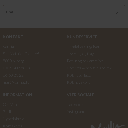
KONTAKT
KUNDESERVICE
Vanilia
Handelsbetingelser
Sct. Mathias Gade 66
Levering og fragt
8800 Viborg
Retur og reklamation
CVR 14168893
Cookies & privatlivspolitik
86 60 21 22
Køb returlabel
mail@vanilia.dk
Køb gavekort
INFORMATION
VI ER SOCIALE
Om Vanilia
Facebook
Butik
instagram
Nyhedsbrev
Kontakt os