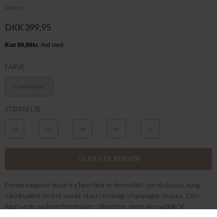
Varenr.
DKK 399,95
FARVE
CHAMPAGNE
STØRRELSE
34
36
38
40
42
Denne elegante bluse fra Neo Noir er fremstillet i en eksklusiv, tung
satinkvalitet med et smukt skær i en beige champagne-nuance. Den
figursyede pasform fremhæver silhuetten, mens den subtile V-
halsudskæring og de korte ærmer giver et enkelt og sofistikeret udtryk.