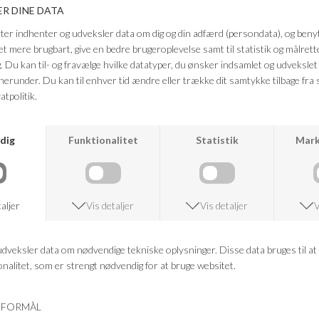
Blusen lukkes med en diskret lynlås i ryggen og er fremstillet af 98 %
polyester og 2 % elastan, som sikrer både komfort og en flot pasform.
Farve: champagne
Kvalitet: 98 % polyester og 2 % elastan
FRAGTFRI LEVERING
VED KØB OVER 500,-
RETURRET
14 DAGES RETURRET
KUNDESERVICE
+46 86 60 21 22
ANDRE KØBTE OGSÅ