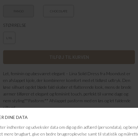
FANGO
CHOCOLATE
STØRRELSE
L/XL
Let, feminin og ubesværet elegant – Lina Solid Dress fra Moondust er
en afslappet kjole, der kombinerer komfort med et tidløst udtryk. Den
løse silhuet og det bløde fald skaber et flatterende look, mens de brede
ærmer tilfører et elegant og feminint touch, perfekt til varme dage og
nem styling.**Pasform:** Afslappet pasform med en løs og let faldende
silhuet.
Kvalitet: 100% viskose
FRAGTFRI LEVERING