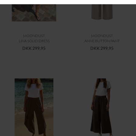
MOONDUST
MOONDUST
LINA SOLID DRESS
ANNE BUTTON PANT
DKK 299,95
DKK 299,95