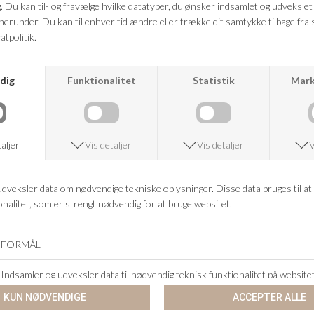
VED KØB OVER 500,-
RETURRET
14 DAGES RETURRET
KUNDESERVICE
+46 86 60 21 22
ANDRE KØBTE OGSÅ