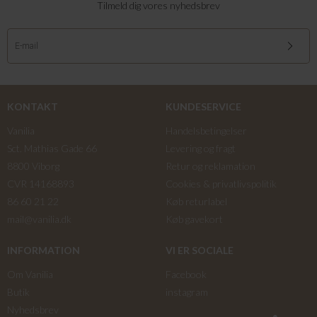
Tilmeld dig vores nyhedsbrev
KONTAKT
KUNDESERVICE
Vanilia
Handelsbetingelser
Sct. Mathias Gade 66
Levering og fragt
8800 Viborg
Retur og reklamation
CVR 14168893
Cookies & privatlivspolitik
86 60 21 22
Køb returlabel
mail@vanilia.dk
Køb gavekort
INFORMATION
VI ER SOCIALE
Om Vanilia
Facebook
Butik
instagram
Nyhedsbrev