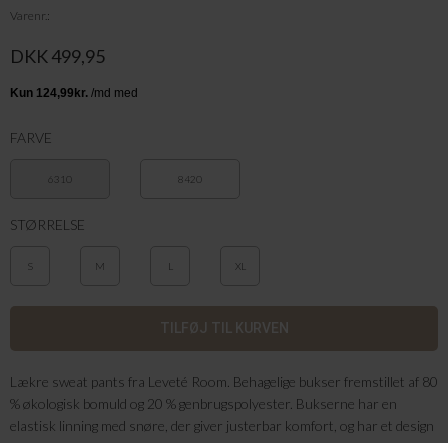
Varenr.
DKK 499,95
FARVE
6310
8420
STØRRELSE
S
M
L
XL
Lækre sweat pants fra Leveté Room. Behagelige bukser fremstillet af 80
% økologisk bomuld og 20 % genbrugspolyester. Bukserne har en
elastisk linning med snøre, der giver justerbar komfort, og har et design
med lige ben, der går helt ud i længden. Sæt dem sammen med en sprød