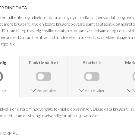
skjorte for et smart look eller en hyggelig sweater for en afslappet
stemning.
Farve: blå
Kvalitet: 80 % økologisk bomuld og 20 % genbrugspolyester
FRAGTFRI LEVERING
VED KØB OVER 500,-
RETURRET
14 DAGES RETURRET
KUNDESERVICE
+46 86 60 21 22
ANDRE KØBTE OGSÅ