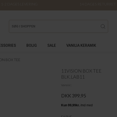
1-2 DAGES LEVERING
14 DAGES RETURRET
ESSORIES
BOLIG
SALE
VANILIA KERAMIK
ION BOX TEE
11VISION BOX TEE
BLK.LAB11
Varenr.
DKK 399,95
FARVE