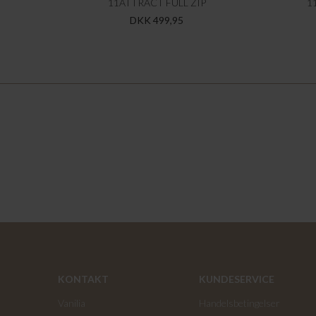
11ATTRACT FULL ZIP
1
DKK 499,95
KONTAKT
KUNDESERVICE
Vanilia
Handelsbetingelser