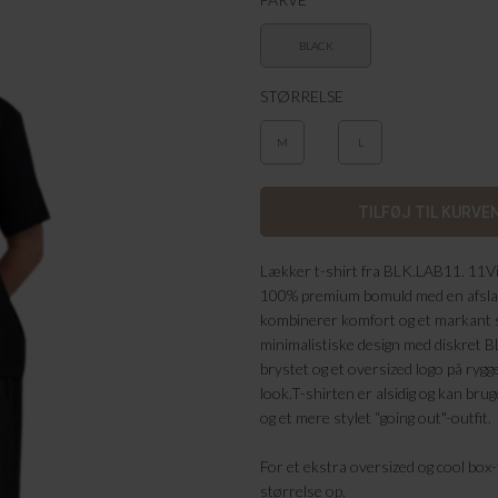
BLACK
STØRRELSE
M
L
Lækker t-shirt fra BLK.LAB11. 11Vis
100% premium bomuld med en afslap
kombinerer komfort og et markant 
minimalistiske design med diskret 
brystet og et oversized logo på ryg
look.T-shirten er alsidig og kan bru
og et mere stylet “going out"-outfit.
For et ekstra oversized og cool box-f
størrelse op.