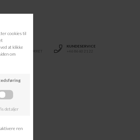
STØRRELSE M
RETURRET
KUNDESERVICE
14 DAGES RETURRET
+46 86 60 21 22