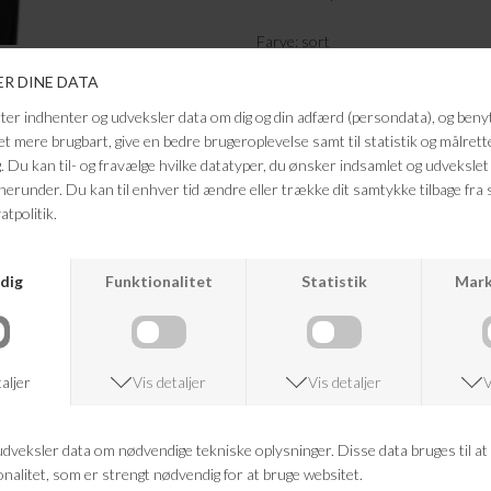
Farve: sort
Kvalitet: 100% bomuld
Kvinde model 177 CM, BRUGER 
FRAGTFRI LEVERING
VED KØB OVER 500,-
ANDRE KØBTE OGSÅ