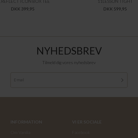
1REFLECT ICON BOX TEE
11LESSON TIGHT
DKK 399,95
DKK 599,95
NYHEDSBREV
Tilmeld dig vores nyhedsbrev
INFORMATION
VI ER SOCIALE
Om Vanilia
Facebook