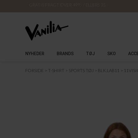
GRATIS FRAGT OVER 499,- / ELLERS 35,-
NYHEDER
BRANDS
TØJ
SKO
ACC
FORSIDE
T-SHIRT
SPORTS TØJ
BLK.LAB11
11VIS