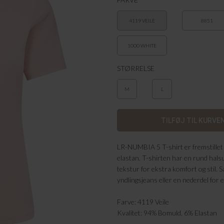
4119 VEILE
8851
1000 WHITE
STØRRELSE
M
L
LR-NUMBIA 5 T-shirt er fremstille
elastan. T-shirten har en rund hals
tekstur for ekstra komfort og stil
yndlingsjeans eller en nederdel for e
Farve: 4119 Veile
Kvalitet: 94% Bomuld, 6% Elastan