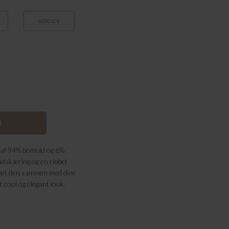
6050 ICE
t af 94% bomuld og 6%
udskæring og en ribbet
. Sæt den sammen med dine
t cool og elegant look.