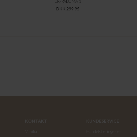
LR-PALOMA 1
DKK 299,95
KONTAKT
KUNDESERVICE
Vanilia
Handelsbetingelser