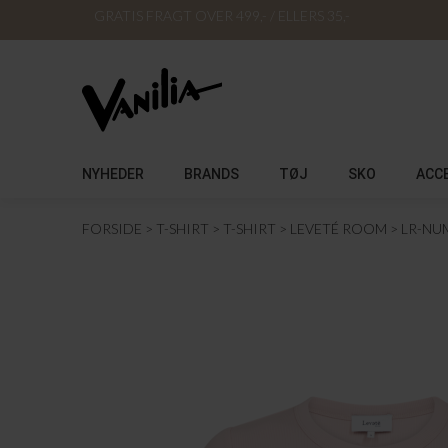
GRATIS FRAGT OVER 499,- / ELLERS 35,-
NYHEDER
BRANDS
TØJ
SKO
ACC
FORSIDE
T-SHIRT
T-SHIRT
LEVETÉ ROOM
LR-NU