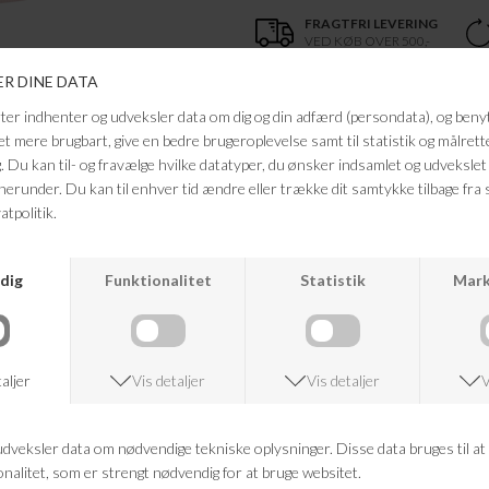
FRAGTFRI LEVERING
VED KØB OVER 500,-
ANDRE KØBTE OGSÅ