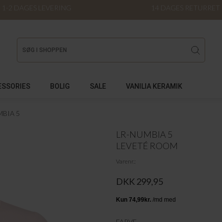
1-2 DAGES LEVERING
14 DAGES RETURRET
ESSORIES
BOLIG
SALE
VANILIA KERAMIK
MBIA 5
LR-NUMBIA 5
LEVETÉ ROOM
Varenr.
DKK 299,95
FARVE