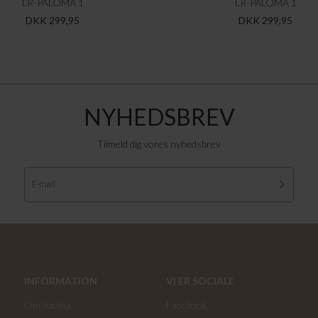
LR-PALOMA 1
LR-PALOMA 1
DKK 299,95
DKK 299,95
NYHEDSBREV
Tilmeld dig vores nyhedsbrev
INFORMATION
VI ER SOCIALE
Om Vanilia
Facebook