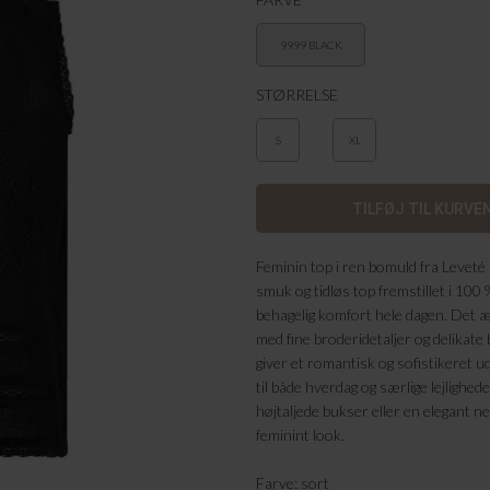
9999 BLACK
STØRRELSE
S
XL
Feminin top i ren bomuld fra Leve
smuk og tidløs top fremstillet i 100 
behagelig komfort hele dagen. Det
med fine broderidetaljer og delikate
giver et romantisk og sofistikeret u
til både hverdag og særlige lejlighe
højtaljede bukser eller en elegant ned
feminint look.
Farve: sort