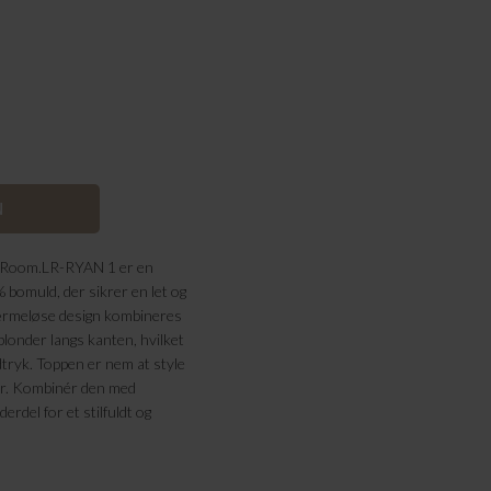
té Room.LR-RYAN 1 er en
% bomuld, der sikrer en let og
 ærmeløse design kombineres
 blonder langs kanten, hvilket
dtryk. Toppen er nem at style
der. Kombinér den med
erdel for et stilfuldt og