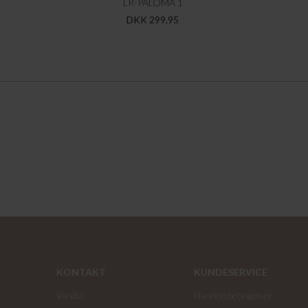
LR-PALOMA 1
DKK 299,95
KONTAKT
KUNDESERVICE
Vanilia
Handelsbetingelser