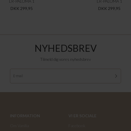
LR-PALOMA 1
LR-PALOMA 1
DKK 299,95
DKK 299,95
NYHEDSBREV
Tilmeld dig vores nyhedsbrev
INFORMATION
VI ER SOCIALE
Om Vanilia
Facebook