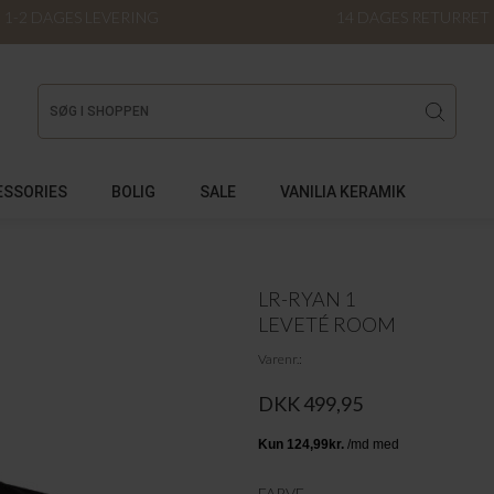
1-2 DAGES LEVERING
14 DAGES RETURRET
ESSORIES
BOLIG
SALE
VANILIA KERAMIK
LR-RYAN 1
LEVETÉ ROOM
Varenr.
DKK 499,95
FARVE