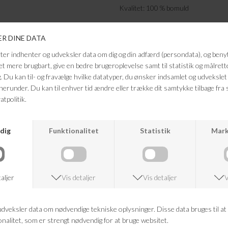
Kvalitet: 100 % bomuld
FRAGTFRI LEVERING
VED KØB OVER 500,-
ANDRE KØBTE OGSÅ