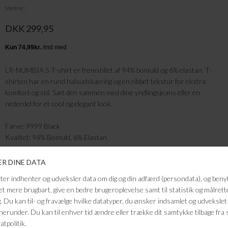
Varenr.
DKK 299,95
LR-NUMBIA 5 T-shirt er fremstillet af 94% bomuld og 6% elastan. T-
shirten har en rund halsudskæring og en ribbet tekstur for ekstra
komfort og stil. Sæt den sammen med dine yndlingsjeans eller en
nederdel for et cool og elegant look.
Farve: 9999 Black
Kvalitet: 94% Bomuld, 6% Elastan
FRAGTFRI LEVERING
VED KØB OVER 500,-
RETURRET
14 DAGES RETURRET
KUNDESERVICE