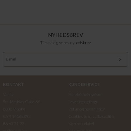
NYHEDSBREV
Tilmeld dig vores nyhedsbrev
KONTAKT
KUNDESERVICE
Vanilia
Handelsbetingelser
Sct. Mathias Gade 66
Levering og fragt
8800 Viborg
Retur og reklamation
CVR 14168893
Cookies & privatlivspolitik
86 60 21 22
Køb returlabel
mail@vanilia.dk
Køb gavekort