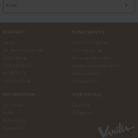
KONTAKT
KUNDESERVICE
Vanilia
Handelsbetingelser
Sct. Mathias Gade 66
Levering og fragt
8800 Viborg
Retur og reklamation
CVR 14168893
Cookies & privatlivspolitik
86 60 21 22
Køb returlabel
mail@vanilia.dk
Køb gavekort
INFORMATION
VI ER SOCIALE
Om Vanilia
Facebook
Butik
instagram
Nyhedsbrev
Kontakt os