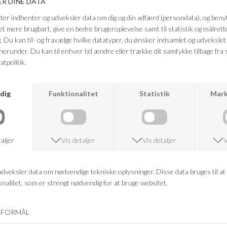
must‑have i garderoben, når komfort og stil skal gå hånd i hånd.
Farve: denim blå
Kvalitet: 100% bomuld
FRAGTFRI LEVERING
VED KØB OVER 500,-
RETURRET
14 DAGES RETURRET
KUNDESERVICE
+46 86 60 21 22
ANDRE KØBTE OGSÅ