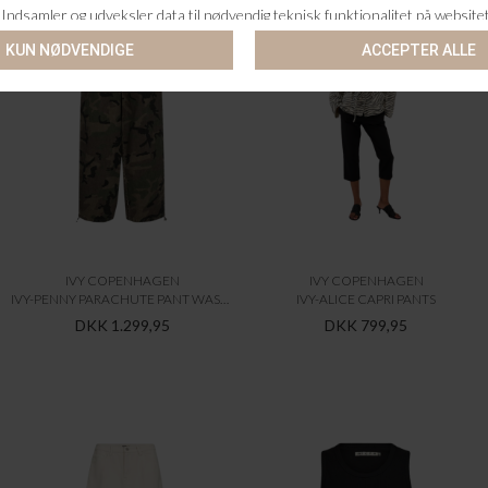
IVY COPENHAGEN
IVY COPENHAGEN
IVY-PENNY PARACHUTE PANT WASH CAMOURFLAGE
IVY-ALICE CAPRI PANTS
DKK 1.299,95
DKK 799,95