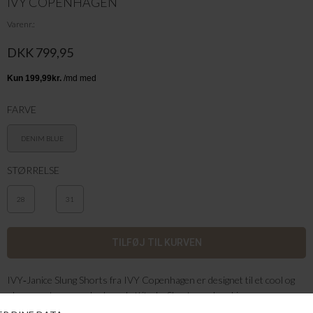
IVY COPENHAGEN
Varenr.
DKK 799,95
FARVE
DENIM BLUE
STØRRELSE
28
31
IVY‑Janice Slung Shorts fra IVY Copenhagen er designet til et cool og
ubesværet sommerlook med attitude. Shortsene kombinerer en
afslappet pasform med klassiske denimdetaljer, hvilket gør dem til et