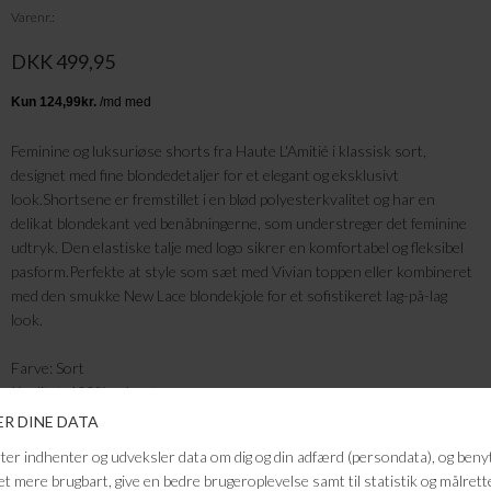
Varenr.
DKK 499,95
Feminine og luksuriøse shorts fra Haute L'Amitié i klassisk sort,
designet med fine blondedetaljer for et elegant og eksklusivt
look.Shortsene er fremstillet i en blød polyesterkvalitet og har en
delikat blondekant ved benåbningerne, som understreger det feminine
udtryk. Den elastiske talje med logo sikrer en komfortabel og fleksibel
pasform.Perfekte at style som sæt med Vivian toppen eller kombineret
med den smukke New Lace blondekjole for et sofistikeret lag-på-lag
look.
Farve: Sort
Kvalitet: 100% polyester
Detaljer: Blondekant ved benåbninger, elastisk talje med logo
FRAGTFRI LEVERING