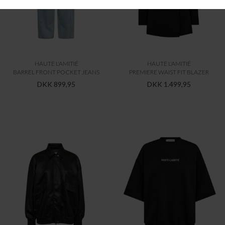
HAUTE L'AMITIÉ
HAUTE L'AMITIÉ
BARREL FRONT POCKET JEANS
PREMIERE WAIST FIT BLAZER
DKK 899,95
DKK 1.499,95