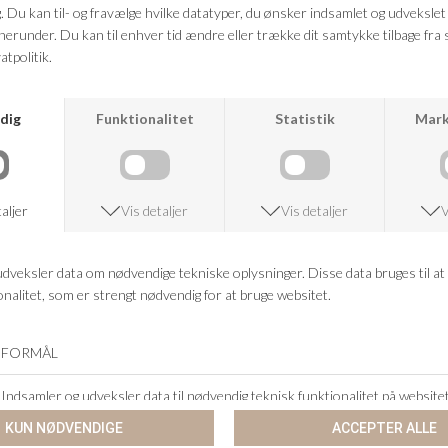
VED KØB OVER 500,-
RETURRET
14 DAGES RETURRET
KUNDESERVICE
+46 86 60 21 22
ANDRE KØBTE OGSÅ