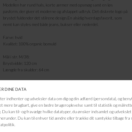
Modellen har rund hals, korte ærmer med opsmøg samt en løs
pasform, der giver et moderne og afslappet udtryk. Det diskrete logo på
brystet fuldender det stilrene design.En alsidig hverdagsfavorit, som
nemt kan styles med både jeans, bukser eller nederdel.
Farve: hvid
Kvalitet: 100% organic bomuld
Mål i str. M/38:
Brystvidde: 120 cm
Længde fra skulder: 64 cm
FRAGTFRI LEVERING
VED KØB OVER 500,-
RETURRET
14 DAGES RETURRET
KUNDESERVICE
+46 86 60 21 22