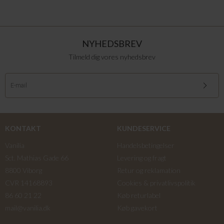
NYHEDSBREV
Tilmeld dig vores nyhedsbrev
KONTAKT
KUNDESERVICE
Vanilia
Handelsbetingelser
Sct. Mathias Gade 66
Levering og fragt
8800 Viborg
Retur og reklamation
CVR 14168893
Cookies & privatlivspolitik
86 60 21 22
Køb returlabel
mail@vanilia.dk
Køb gavekort