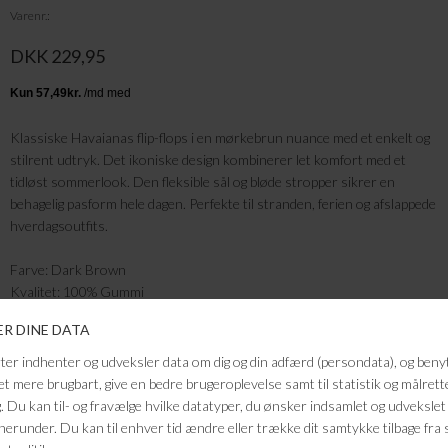
Varenr.
DKK 229,95
Klassiske Havaianas flip-flops i en mørkebrun nuance med et enkelt og
stilrent udtryk. Det ikoniske design kombinerer let komfort med et
tidløst sommerlook. Den fleksible sål og bløde stropper sikrer en
behagelig pasform hele dagen. Perfekte til stranden, ferien og afslappede
hverdagsoutfits.
Farve: Dark Brown
Kvalitet: 100% Gummi
FRAGTFRI LEVERING
VED KØB OVER 500,-
RETURRET
14 DAGES RETURRET