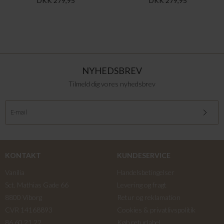
DKK 279,95
DKK 279,95
NYHEDSBREV
Tilmeld dig vores nyhedsbrev
KONTAKT
KUNDESERVICE
Vanilia
Handelsbetingelser
Sct. Mathias Gade 66
Levering og fragt
8800 Viborg
Retur og reklamation
CVR 14168893
Cookies & privatlivspolitik
86 60 21 22
Køb returlabel